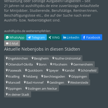
Verwaltung oder sonstige Aufgaben/Tätigkeiten – seit
21
Jahren ist aushilfsjobs.de eine zuverlässige Anlaufstelle
für Minijobber,
Studierende
, Berufstätige,
Rentner/innen
,
Beschäftigungslose etc., die auf der Suche nach einer
Aushilfs- bzw. Nebentätigkeit sind.
aushilfsjobs.de weiterempfehlen
WhatsApp
Telegram
XING
LinkedIn
Facebook
E‑Mail
Aktuelle Nebenjobs in diesen Städten
Engelskirchen
Besigheim
Nuthe-Urstromtal
Ottendorf-Okrilla
Bonn
Pforzheim
Germersheim
Pasewalk
Quickborn
Speyer
Kandel
Schönefeld
Krailling
Felsberg
Berchtesgaden
Göppingen
Marxzell
Bad Honnef
Geislingen
Westerstede
Eppingen
Esslingen am Neckar
in deiner Stadt