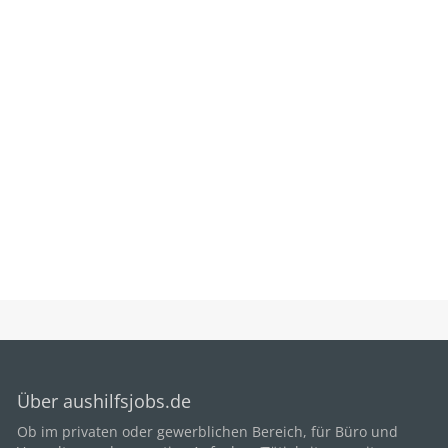
und im schlimmsten Fall zu Umsatzeinbußen führen.
Ausführliche Tests sollen Schwachstellen aufdecken und
sicherstellen, dass Websites für jeden Besucher in vollem
Umfang und fehlerfrei genutzt werden können.
Über aushilfsjobs.de
Ob im privaten oder gewerblichen Bereich, für
Büro
und