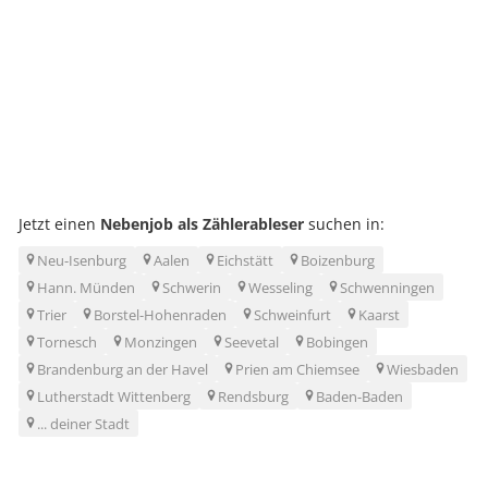
Jetzt einen
Nebenjob als Zählerableser
suchen in:
Neu-Isenburg
Aalen
Eichstätt
Boizenburg
Hann. Münden
Schwerin
Wesseling
Schwenningen
Trier
Borstel-Hohenraden
Schweinfurt
Kaarst
Tornesch
Monzingen
Seevetal
Bobingen
Brandenburg an der Havel
Prien am Chiemsee
Wiesbaden
Lutherstadt Wittenberg
Rendsburg
Baden-Baden
... deiner Stadt