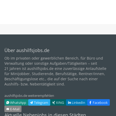
Über aushilfsjobs.de
Ob im privaten oder gewerblichen Bereich, für
Büro
und
Verwaltung oder sonstige Aufgaben/Tätigkeiten – seit
21
Jahren ist aushilfsjobs.de eine zuverlässige Anlaufstelle
für Minijobber,
Studierende
, Berufstätige,
Rentner/innen
,
Beschäftigungslose etc., die auf der Suche nach einer
Aushilfs- bzw. Nebentätigkeit sind.
aushilfsjobs.de weiterempfehlen
WhatsApp
Telegram
XING
LinkedIn
Facebook
E‑Mail
Aktuelle Nebenjobs in diesen Städten