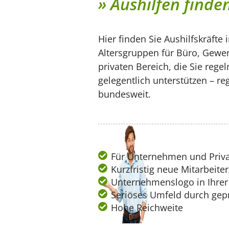
» Aushilfen finde
Hier finden Sie Aushilfskräfte i
Altersgruppen für Büro, Gewe
privaten Bereich, die Sie rege
gelegentlich unterstützen – re
bundesweit.
Für Unternehmen und Priva
Kurzfristig neue Mitarbeite
Unternehmenslogo in Ihrer 
Seriöses Umfeld durch gepr
Hohe Reichweite