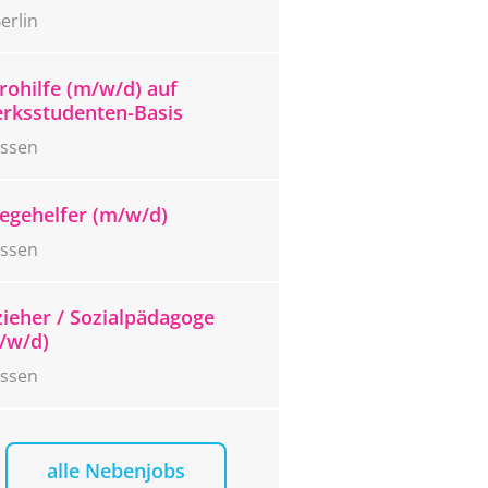
erlin
rohilfe (m/w/d) auf
rksstudenten-Basis
ssen
legehelfer (m/w/d)
ssen
zieher / Sozialpädagoge
/w/d)
ssen
alle Nebenjobs