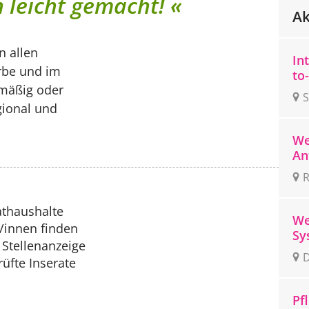
n leicht gemacht! «
Ak
n allen
In
rbe und im
to
lmäßig oder
S
gional und
N
We
An
(m
R
thaushalte
We
r/innen finden
Sy
Stellenanzeige
(m
D
üfte Inserate
Pf