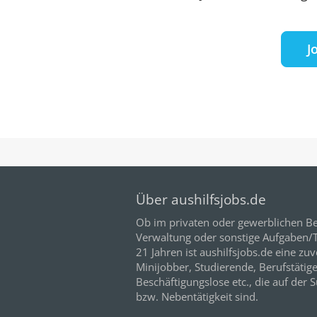
J
Über aushilfsjobs.de
Ob im privaten oder gewerblichen Be
Verwaltung oder sonstige Aufgaben/Tä
21
Jahren ist aushilfsjobs.de eine zuv
Minijobber,
Studierende
, Berufstätig
Beschäftigungslose etc., die auf der 
bzw. Nebentätigkeit sind.