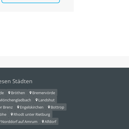
iesen Städten
de
Bröthen
Bremervörde
Mönchengladbach
Landshut
r Brenz
Engelskirchen
Bottrop
Höhe
Rhodt unter Rietburg
Norddorf auf Amrum
Alfdorf