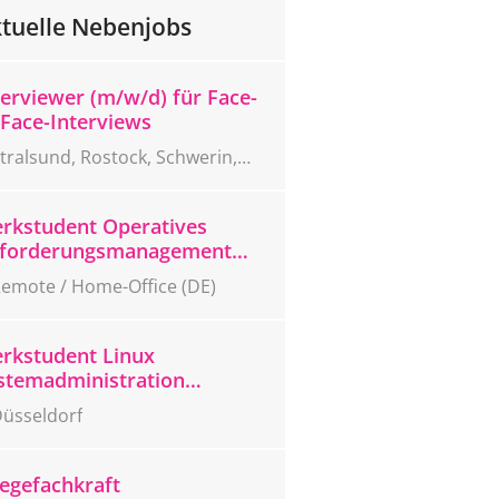
tuelle Nebenjobs
terviewer (m/w/d) für Face-
-Face-Interviews
tralsund, Rostock, Schwerin,
eubrandenburg, Greifswald
rkstudent Operatives
forderungsmanagement
/w/d)
emote / Home-Office (DE)
rkstudent Linux
stemadministration
/w/d)
üsseldorf
legefachkraft