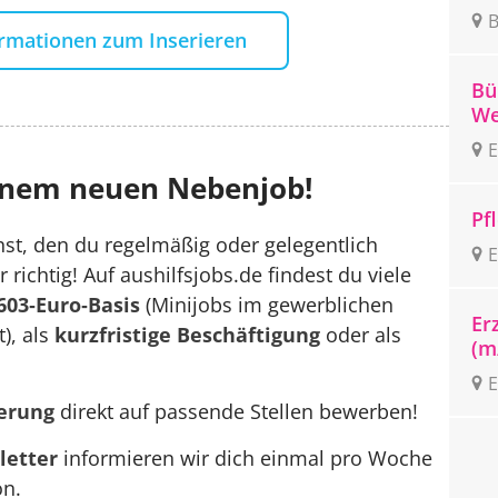
B
ormationen zum Inserieren
Bü
We
E
einem neuen Nebenjob!
Pf
t, den du regelmäßig oder gelegentlich
E
richtig! Auf aushilfsjobs.de findest du viele
603‑Euro‑Basis
(Minijobs im gewerblichen
Er
), als
kurzfristige Beschäftigung
oder als
(m
E
ierung
direkt auf passende Stellen bewerben!
letter
informieren wir dich einmal pro Woche
on.