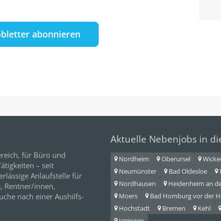
obletter abonnieren
Aktuelle Nebenjobs in d
reich, für
Büro
und
Nordheim
Oberursel
Wicke
tigkeiten – seit
Neumünster
Bad Oldesloe
erlässige Anlaufstelle für
Nordhausen
Heidenheim an de
e,
Rentner/innen
,
Moers
Bad Homburg vor der 
Suche nach einer Aushilfs-
Hochstadt
Bremen
Kehl
Iggingen