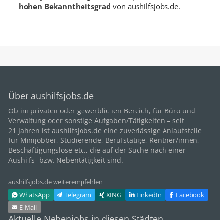
hohen Bekanntheitsgrad
von aushilfsjobs.de.
Über aushilfsjobs.de
Ob im privaten oder gewerblichen Bereich, für
Büro
und
Verwaltung oder sonstige Aufgaben/Tätigkeiten – seit
21
Jahren ist aushilfsjobs.de eine zuverlässige Anlaufstelle
für Minijobber,
Studierende
, Berufstätige,
Rentner/innen
,
Beschäftigungslose etc., die auf der Suche nach einer
Aushilfs- bzw. Nebentätigkeit sind.
aushilfsjobs.de weiterempfehlen
WhatsApp
Telegram
XING
LinkedIn
Facebook
E‑Mail
Aktuelle Nebenjobs in diesen Städten