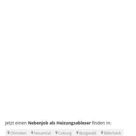
Jetzt einen
Nebenjob als Heizungsableser
finden in:
Ohmden
Neuental
Coburg
Burgwald
Billerbeck