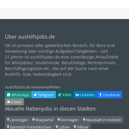
Über aushilfsjobs.de
Ob im privaten oder gewerblichen Bereich, für
Büro
und
Verwaltung oder sonstige Aufgaben/Tätigkeiten – seit
21
Jahren ist aushilfsjobs.de eine zuverlässige Anlaufstelle
für Minijobber,
Studierende
, Berufstätige,
Rentner/innen
,
Beschäftigungslose etc., die auf der Suche nach einer
Aushilfs- bzw. Nebentätigkeit sind.
aushilfsjobs.de weiterempfehlen
WhatsApp
Telegram
XING
LinkedIn
Facebook
E‑Mail
Aktuelle Nebenjobs in diesen Städten
Lenningen
Wuppertal
Dormagen
Neustadt in Holstein
Garmisch-Partenkirchen
Lütow
Villmar