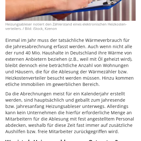
Heizungs­ableser notiert den Zähler­stand eines elek­troni­schen Heiz­kosten­
vertei­lers. / Bild: iStock, Kzenon
Einmal im Jahr muss der tatsächliche Wärmeverbrauch für
die Jahresabrechnung erfasst werden. Auch wenn nicht alle
der rund 40 Mio. Haushalte in Deutschland ihre Wärme von
externen Anbietern beziehen (z.B., weil mit Öl geheizt wird),
bleibt dennoch eine beträchtliche Anzahl von Wohnungen
und Häusern, die für die Ablesung der Wärmezähler bzw.
Heizkostenverteiler besucht werden müssen. Hinzu kommen
etliche Immobilien im gewerblichen Bereich.
Da die Abrechnungen meist für ein Kalenderjahr erstellt
werden, sind hauptsächlich und geballt zum Jahresende
bzw. Jahresanfang Heizungsableser unterwegs. Allerdings
kann kein Unternehmen die hierfür erforderliche Menge an
Mitarbeitern für die Ablesung mit fest angestelltem Personal
abdecken, weshalb für diese Zeit fast immer auf zusätzliche
Aushilfen bzw. freie Mitarbeiter zurückgegriffen wird.