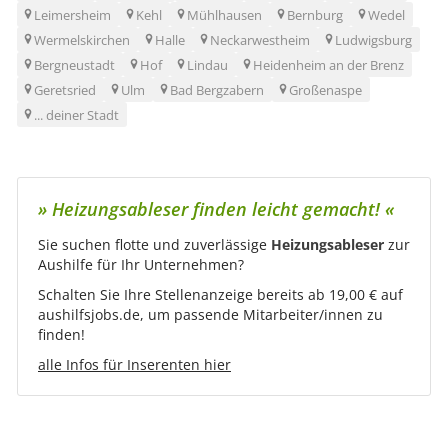
Leimersheim
Kehl
Mühlhausen
Bernburg
Wedel
Wermelskirchen
Halle
Neckarwestheim
Ludwigsburg
Bergneustadt
Hof
Lindau
Heidenheim an der Brenz
Geretsried
Ulm
Bad Bergzabern
Großenaspe
... deiner Stadt
» Heizungsableser finden leicht ­gemacht! «
Sie suchen flotte und zuverlässige
Heizungsableser
zur
Aushilfe für Ihr Unternehmen?
Schalten Sie Ihre Stellenanzeige bereits ab 19,00 € auf
aushilfsjobs.de, um passende Mitarbeiter/innen zu
finden!
alle Infos für Inserenten hier