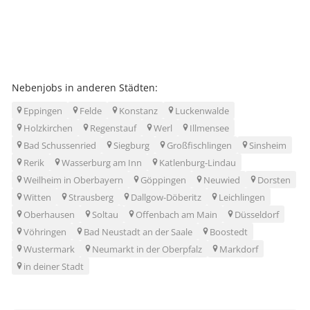
Nebenjobs in anderen Städten:
Eppingen
Felde
Konstanz
Luckenwalde
Holzkirchen
Regenstauf
Werl
Illmensee
Bad Schussenried
Siegburg
Großfischlingen
Sinsheim
Rerik
Wasserburg am Inn
Katlenburg-Lindau
Weilheim in Oberbayern
Göppingen
Neuwied
Dorsten
Witten
Strausberg
Dallgow-Döberitz
Leichlingen
Oberhausen
Soltau
Offenbach am Main
Düsseldorf
Vöhringen
Bad Neustadt an der Saale
Boostedt
Wustermark
Neumarkt in der Oberpfalz
Markdorf
in deiner Stadt