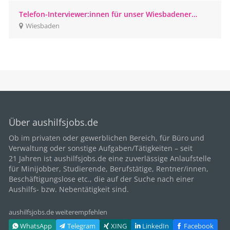
Telefon-Interviewer:innen für unser Wiesbadener
CATI-Studio gesucht
Wiesbaden
Über aushilfsjobs.de
Ob im privaten oder gewerblichen Bereich, für
Büro
und
Verwaltung oder sonstige Aufgaben/Tätigkeiten – seit
21
Jahren ist aushilfsjobs.de eine zuverlässige Anlaufstelle
für Minijobber,
Studierende
, Berufstätige,
Rentner/innen
,
Beschäftigungslose etc., die auf der Suche nach einer
Aushilfs- bzw. Nebentätigkeit sind.
aushilfsjobs.de weiterempfehlen
WhatsApp
Telegram
XING
LinkedIn
Facebook