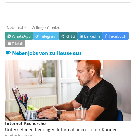
„Nebenjobs in
Willingen
“ teilen
WhatsApp
Telegram
XING
LinkedIn
Facebook
E‑Mail
Nebenjobs von zu Hause aus
Internet-Recherche
Unternehmen benötigen Informationen... über Kunden,
potenzielle Kunden, Lieferanten, Mitbewerber, Produkte,
weiterlesen »