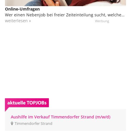
Online-Umfragen
Wer einen Nebenjob bei freier Zeiteinteilung sucht, welcher
sich sogar von zu Hause ausüben lässt, kann sich in der
weiterlesen »
Marktforschung engagieren. Du kannst von zu Hause aus
daran teilnehmen, bzw. von überall, wo du einen
Internetzugang hast. Das kann unterwegs in Bus und Bahn
sein oder sogar im Urlaub.
Aushilfe im Verkauf Timmendorfer Strand (m/w/d)
Timmendorfer Strand