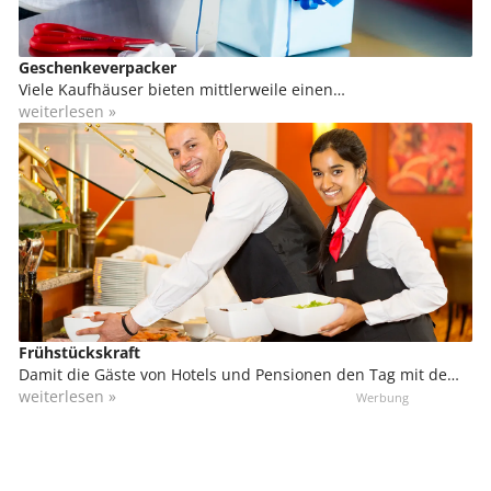
und die Reinigung des Arbeitsbereichs gehören zu den
Aufgaben einer Küchenkraft.
Geschenkeverpacker
Viele Kaufhäuser bieten mittlerweile einen
Verpackungsservice für ihre Kunden an. Auch manche
weiterlesen »
Shopping Mall hat hierfür einen eigenen Bereich
eingerichtet, bzw. einen Dienstleister vor Ort. Kunden
können sich dann hier ein gerade gekauftes Geschenk
hübsch verpacken lassen. Da speziell an Samstagen oder
verkaufsoffenen Sonntagen die Nachfrage groß ist, wird an
diesen Tagen gerne auf Aushilfen zurückgegriffen.
Frühstückskraft
Damit die Gäste von Hotels und Pensionen den Tag mit dem
Duft von Kaffee, frischen Brötchen und einem leckeren
weiterlesen »
Frühstück beginnen können, sind allmorgendlich
Frühstückskräfte im Einsatz. Du bereitest das Frühstück vor,
kümmerst dich um einen reibungslosen Ablauf und räumst
im Anschluss ab bzw. den Frühstücksraum auf.