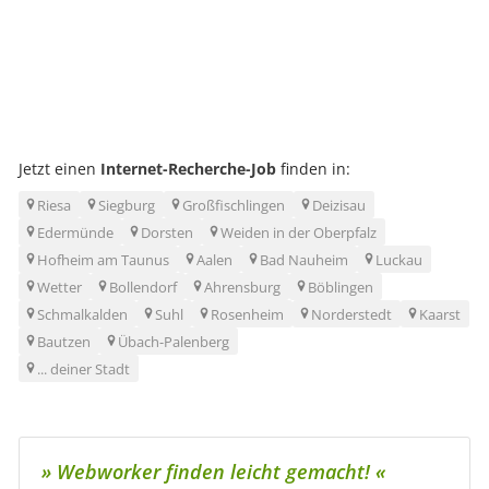
Jetzt einen
Internet-Recherche-Job
finden in:
Riesa
Siegburg
Großfischlingen
Deizisau
Edermünde
Dorsten
Weiden in der Oberpfalz
Hofheim am Taunus
Aalen
Bad Nauheim
Luckau
Wetter
Bollendorf
Ahrensburg
Böblingen
Schmalkalden
Suhl
Rosenheim
Norderstedt
Kaarst
Bautzen
Übach-Palenberg
... deiner Stadt
» Webworker finden leicht­ gemacht! «