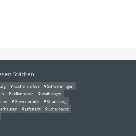
iesen Städten
urg
Kochel am See
Schwenningen
in
Kellenhusen
Waiblingen
aspe
Grevenbroich
Strausberg
erhausen
Erftstadt
Scharbeutz