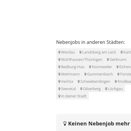
Nebenjobs in anderen Städten:
Werdau
Landsberg am Lech
Karl
Mühlhausen/Thüringen
Gerbrunn
Bedburg-Hau
Nonnweiler
Eiche
Mettmann
Gummersbach
Fürst
Vechta
Schwieberdingen
Knüllwa
Seevetal
Gilserberg
Löchgau
in deiner Stadt
Keinen Nebenjob mehr