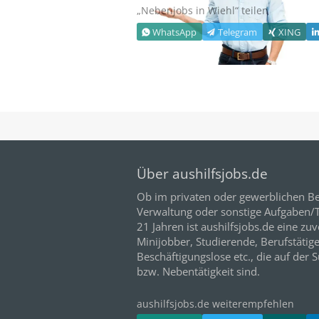
„Nebenjobs in
Wiehl
“ teilen
WhatsApp
Telegram
XING
Über aushilfsjobs.de
Ob im privaten oder gewerblichen Be
Verwaltung oder sonstige Aufgaben/Tä
21
Jahren ist aushilfsjobs.de eine zuv
Minijobber,
Studierende
, Berufstätig
Beschäftigungslose etc., die auf der 
bzw. Nebentätigkeit sind.
aushilfsjobs.de weiterempfehlen