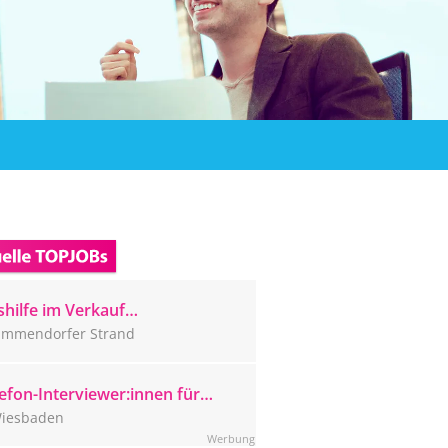
hilfe im Verkauf
mmendorfer Strand (m/w/d)
immendorfer Strand
efon-Interviewer:innen für
ser Wiesbadener CATI-Studio
iesbaden
sucht