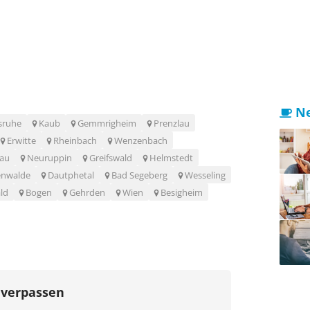
Ne
sruhe
Kaub
Gemmrigheim
Prenzlau
Erwitte
Rheinbach
Wenzenbach
nau
Neuruppin
Greifswald
Helmstedt
enwalde
Dautphetal
Bad Segeberg
Wesseling
ld
Bogen
Gehrden
Wien
Besigheim
 verpassen