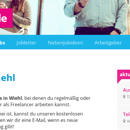
bs
Jobletter
Nebenjobideen
Arbeitgeber
ehl
Aus
Ti
T
 in Wiehl
, bei denen du regelmäßig oder
r als Freelancer arbeiten kannst.
bei ist, kannst du unseren kostenlosen
Tel
en wir dir eine E-Mail, wenn es neue
un
W
ge
 gibt!