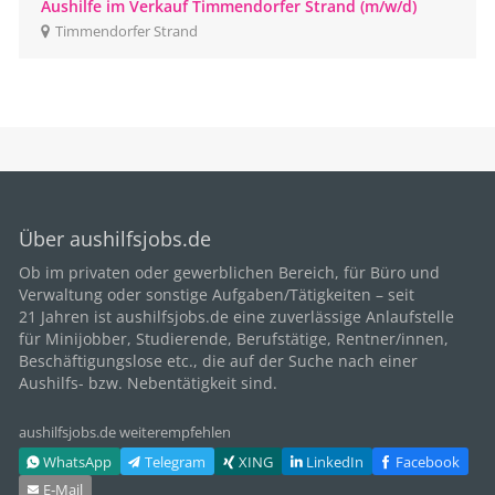
Aushilfe im Verkauf Timmendorfer Strand (m/w/d)
Timmendorfer Strand
Über aushilfsjobs.de
Ob im privaten oder gewerblichen Bereich, für
Büro
und
Verwaltung oder sonstige Aufgaben/Tätigkeiten – seit
21
Jahren ist aushilfsjobs.de eine zuverlässige Anlaufstelle
für Minijobber,
Studierende
, Berufstätige,
Rentner/innen
,
Beschäftigungslose etc., die auf der Suche nach einer
Aushilfs- bzw. Nebentätigkeit sind.
aushilfsjobs.de weiterempfehlen
WhatsApp
Telegram
XING
LinkedIn
Facebook
E‑Mail