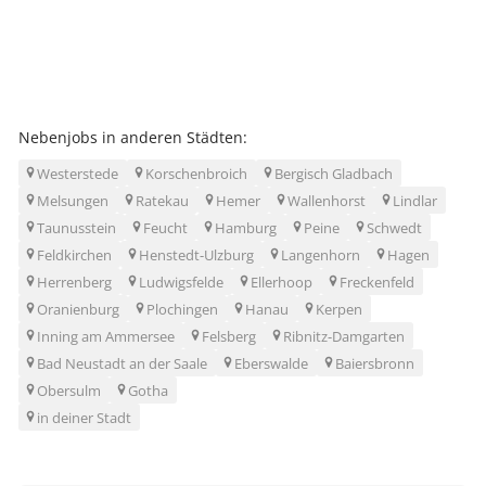
Nebenjobs in anderen Städten:
Westerstede
Korschenbroich
Bergisch Gladbach
Melsungen
Ratekau
Hemer
Wallenhorst
Lindlar
Taunusstein
Feucht
Hamburg
Peine
Schwedt
Feldkirchen
Henstedt-Ulzburg
Langenhorn
Hagen
Herrenberg
Ludwigsfelde
Ellerhoop
Freckenfeld
Oranienburg
Plochingen
Hanau
Kerpen
Inning am Ammersee
Felsberg
Ribnitz-Damgarten
Bad Neustadt an der Saale
Eberswalde
Baiersbronn
Obersulm
Gotha
in deiner Stadt