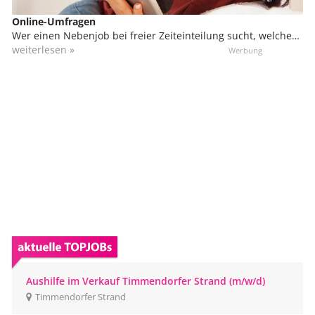
Online-Umfragen
Wer einen Nebenjob bei freier Zeiteinteilung sucht, welcher
sich sogar von zu Hause ausüben lässt, kann sich in der
weiterlesen »
Marktforschung engagieren. Du kannst von zu Hause aus
daran teilnehmen, bzw. von überall, wo du einen
Internetzugang hast. Das kann unterwegs in Bus und Bahn
sein oder sogar im Urlaub.
Aushilfe im Verkauf Timmendorfer Strand (m/w/d)
Timmendorfer Strand