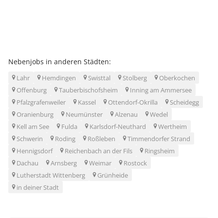
Nebenjobs in anderen Städten:
Lahr
Hemdingen
Swisttal
Stolberg
Oberkochen
Offenburg
Tauberbischofsheim
Inning am Ammersee
Pfalzgrafenweiler
Kassel
Ottendorf-Okrilla
Scheidegg
Oranienburg
Neumünster
Alzenau
Wedel
Kell am See
Fulda
Karlsdorf-Neuthard
Wertheim
Schwerin
Roding
Roßleben
Timmendorfer Strand
Hennigsdorf
Reichenbach an der Fils
Ringsheim
Dachau
Arnsberg
Weimar
Rostock
Lutherstadt Wittenberg
Grünheide
in deiner Stadt