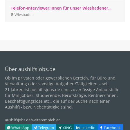
Telefon-Interviewer:innen für unser Wiesbadener
CATI-Studio gesucht
Wiesbaden
Über aushilfsjobs.de
Ob im privaten oder gewerblichen Bereich, für
Büro
und
Verwaltung oder sonstige Aufgaben/Tätigkeiten – seit
21
Jahren ist aushilfsjobs.de eine zuverlässige Anlaufstelle
für Minijobber,
Studierende
, Berufstätige,
Rentner/innen
,
Beschäftigungslose etc., die auf der Suche nach einer
Aushilfs- bzw. Nebentätigkeit sind.
aushilfsjobs.de weiterempfehlen
WhatsApp
Telegram
XING
LinkedIn
Facebook