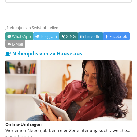
„Nebenjobs in
Swisttal
“ teilen
WhatsApp
Telegram
XING
LinkedIn
Facebook
E‑Mail
Nebenjobs von zu Hause aus
Online-Umfragen
Wer einen Nebenjob bei freier Zeiteinteilung sucht, welcher
sich sogar von zu Hause ausüben lässt, kann sich in der
weiterlesen »