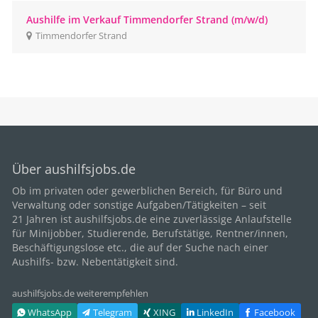
Aushilfe im Verkauf Timmendorfer Strand (m/w/d)
Timmendorfer Strand
Über aushilfsjobs.de
Ob im privaten oder gewerblichen Bereich, für
Büro
und
Verwaltung oder sonstige Aufgaben/Tätigkeiten – seit
21
Jahren ist aushilfsjobs.de eine zuverlässige Anlaufstelle
für Minijobber,
Studierende
, Berufstätige,
Rentner/innen
,
Beschäftigungslose etc., die auf der Suche nach einer
Aushilfs- bzw. Nebentätigkeit sind.
aushilfsjobs.de weiterempfehlen
WhatsApp
Telegram
XING
LinkedIn
Facebook