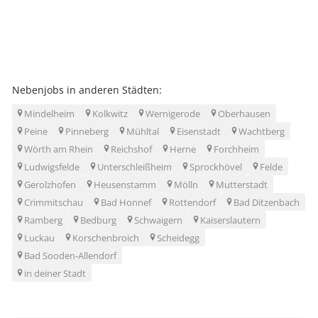
Nebenjobs in anderen Städten:
Mindelheim
Kolkwitz
Wernigerode
Oberhausen
Peine
Pinneberg
Mühltal
Eisenstadt
Wachtberg
Wörth am Rhein
Reichshof
Herne
Forchheim
Ludwigsfelde
Unterschleißheim
Sprockhövel
Felde
Gerolzhofen
Heusenstamm
Mölln
Mutterstadt
Crimmitschau
Bad Honnef
Rottendorf
Bad Ditzenbach
Ramberg
Bedburg
Schwaigern
Kaiserslautern
Luckau
Korschenbroich
Scheidegg
Bad Sooden-Allendorf
in deiner Stadt