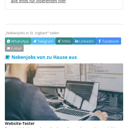
alle Infos für Inserenten hier
„Nebenjobs in
St. Ingbert
“ teilen
WhatsApp
Telegram
XING
LinkedIn
Facebook
E‑Mail
Nebenjobs von zu Hause aus
Website-Tester