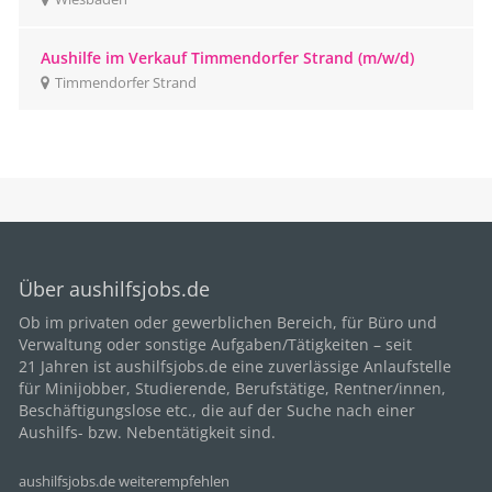
Aushilfe im Verkauf Timmendorfer Strand (m/w/d)
Timmendorfer Strand
Über aushilfsjobs.de
Ob im privaten oder gewerblichen Bereich, für
Büro
und
Verwaltung oder sonstige Aufgaben/Tätigkeiten – seit
21
Jahren ist aushilfsjobs.de eine zuverlässige Anlaufstelle
für Minijobber,
Studierende
, Berufstätige,
Rentner/innen
,
Beschäftigungslose etc., die auf der Suche nach einer
Aushilfs- bzw. Nebentätigkeit sind.
aushilfsjobs.de weiterempfehlen