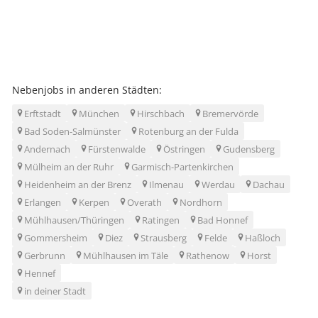
Nebenjobs in anderen Städten:
Erftstadt
München
Hirschbach
Bremervörde
Bad Soden-Salmünster
Rotenburg an der Fulda
Andernach
Fürstenwalde
Östringen
Gudensberg
Mülheim an der Ruhr
Garmisch-Partenkirchen
Heidenheim an der Brenz
Ilmenau
Werdau
Dachau
Erlangen
Kerpen
Overath
Nordhorn
Mühlhausen/Thüringen
Ratingen
Bad Honnef
Gommersheim
Diez
Strausberg
Felde
Haßloch
Gerbrunn
Mühlhausen im Täle
Rathenow
Horst
Hennef
in deiner Stadt