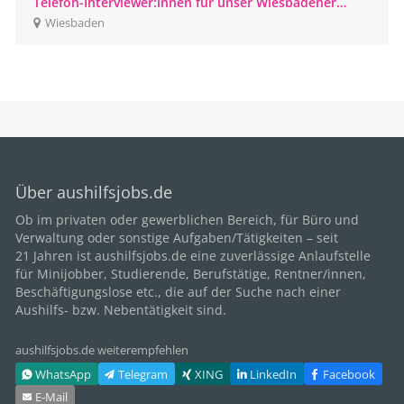
Telefon-Interviewer:innen für unser Wiesbadener
CATI-Studio gesucht
Wiesbaden
Über aushilfsjobs.de
Ob im privaten oder gewerblichen Bereich, für
Büro
und
Verwaltung oder sonstige Aufgaben/Tätigkeiten – seit
21
Jahren ist aushilfsjobs.de eine zuverlässige Anlaufstelle
für Minijobber,
Studierende
, Berufstätige,
Rentner/innen
,
Beschäftigungslose etc., die auf der Suche nach einer
Aushilfs- bzw. Nebentätigkeit sind.
aushilfsjobs.de weiterempfehlen
WhatsApp
Telegram
XING
LinkedIn
Facebook
E‑Mail