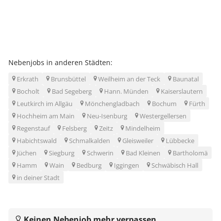
Nebenjobs in anderen Städten:
Erkrath
Brunsbüttel
Weilheim an der Teck
Baunatal
Bocholt
Bad Segeberg
Hann. Münden
Kaiserslautern
Leutkirch im Allgäu
Mönchengladbach
Bochum
Fürth
Hochheim am Main
Neu-Isenburg
Westergellersen
Regenstauf
Felsberg
Zeitz
Mindelheim
Habichtswald
Schmalkalden
Gleisweiler
Lübbecke
Jüchen
Siegburg
Schwerin
Bad Kleinen
Bartholomä
Hamm
Wain
Bedburg
Iggingen
Schwäbisch Hall
in deiner Stadt
Keinen Nebenjob mehr verpassen