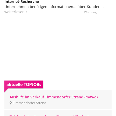
Internet-Recherche
Unternehmen benötigen Informationen... über Kunden,
potenzielle Kunden, Lieferanten, Mitbewerber, Produkte,
weiterlesen »
Märkte etc. Und viele dieser Informationen sind im Internet
verfügbar, allerdings überall verstreut. Für die Recherche
und Aufbereitung dieser Daten greifen sie oft auf sog.
Webworker zurück, die diese Aufgabe vom heimischen
Computer aus übernehmen.
Aushilfe im Verkauf Timmendorfer Strand (m/w/d)
Timmendorfer Strand