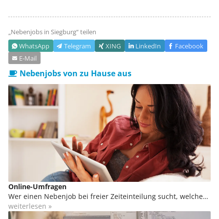
„Nebenjobs in
Siegburg
“ teilen
WhatsApp
Telegram
XING
LinkedIn
Facebook
E‑Mail
Nebenjobs von zu Hause aus
Online-Umfragen
Wer einen Nebenjob bei freier Zeiteinteilung sucht, welcher
sich sogar von zu Hause ausüben lässt, kann sich in der
weiterlesen »
Marktforschung engagieren. Du kannst von zu Hause aus