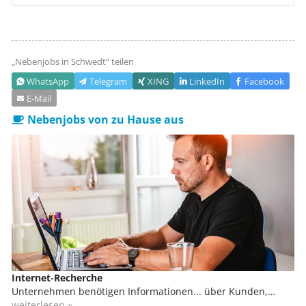
„Nebenjobs in
Schwedt
“ teilen
WhatsApp
Telegram
XING
LinkedIn
Facebook
E‑Mail
Nebenjobs von zu Hause aus
Internet-Recherche
Unternehmen benötigen Informationen... über Kunden,
potenzielle Kunden, Lieferanten, Mitbewerber, Produkte,
weiterlesen »