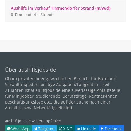
Aushilfe im Verkauf Timmendorfer Strand (m/w/d)
Timmendorfer Strand
Über aushilfsjobs.de
Ob im privaten oder gewerblichen Bereich, für
Büro
und
Verwaltung oder sonstige Aufgaben/Tätigkeiten – seit
21
Jahren ist aushilfsjobs.de eine zuverlässige Anlaufstelle
für Minijobber,
Studierende
, Berufstätige,
Rentner/innen
,
Beschäftigungslose etc., die auf der Suche nach einer
Aushilfs- bzw. Nebentätigkeit sind.
aushilfsjobs.de weiterempfehlen
WhatsApp
Telegram
XING
LinkedIn
Facebook