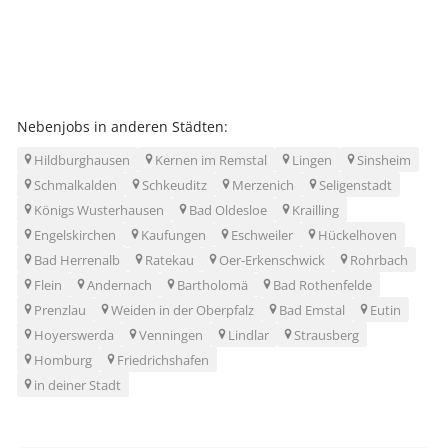
Nebenjobs in anderen Städten:
Hildburghausen
Kernen im Remstal
Lingen
Sinsheim
Schmalkalden
Schkeuditz
Merzenich
Seligenstadt
Königs Wusterhausen
Bad Oldesloe
Krailling
Engelskirchen
Kaufungen
Eschweiler
Hückelhoven
Bad Herrenalb
Ratekau
Oer-Erkenschwick
Rohrbach
Flein
Andernach
Bartholomä
Bad Rothenfelde
Prenzlau
Weiden in der Oberpfalz
Bad Emstal
Eutin
Hoyerswerda
Venningen
Lindlar
Strausberg
Homburg
Friedrichshafen
in deiner Stadt