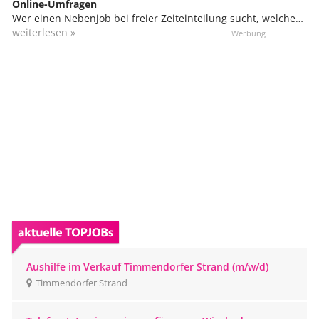
Online-Umfragen
Wer einen Nebenjob bei freier Zeiteinteilung sucht, welcher
sich sogar von zu Hause ausüben lässt, kann sich in der
weiterlesen »
Marktforschung engagieren. Du kannst von zu Hause aus
daran teilnehmen, bzw. von überall, wo du einen
Internetzugang hast. Das kann unterwegs in Bus und Bahn
sein oder sogar im Urlaub.
Aushilfe im Verkauf Timmendorfer Strand (m/w/d)
Timmendorfer Strand