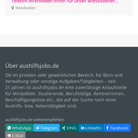
Telefon-Interviewer:innen für unser Wiesbadener
CATI-Studio gesucht
Wiesbaden
Über aushilfsjobs.de
Ob im privaten oder gewerblichen Bereich, für
Büro
und
Verwaltung oder sonstige Aufgaben/Tätigkeiten – seit
21
Jahren ist aushilfsjobs.de eine zuverlässige Anlaufstelle
für Minijobber,
Studierende
, Berufstätige,
Rentner/innen
,
Beschäftigungslose etc., die auf der Suche nach einer
Aushilfs- bzw. Nebentätigkeit sind.
aushilfsjobs.de weiterempfehlen
WhatsApp
Telegram
XING
LinkedIn
Facebook
E‑Mail