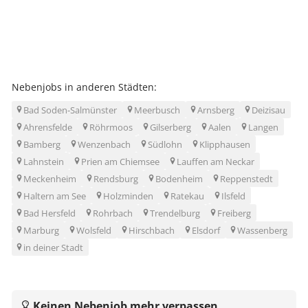
Nebenjobs in anderen Städten:
Bad Soden-Salmünster
Meerbusch
Arnsberg
Deizisau
Ahrensfelde
Röhrmoos
Gilserberg
Aalen
Langen
Bamberg
Wenzenbach
Südlohn
Klipphausen
Lahnstein
Prien am Chiemsee
Lauffen am Neckar
Meckenheim
Rendsburg
Bodenheim
Reppenstedt
Haltern am See
Holzminden
Ratekau
Ilsfeld
Bad Hersfeld
Rohrbach
Trendelburg
Freiberg
Marburg
Wolsfeld
Hirschbach
Elsdorf
Wassenberg
in deiner Stadt
Keinen Nebenjob mehr verpassen