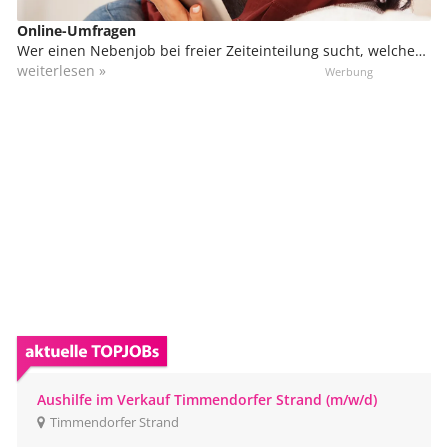
Online-Umfragen
Wer einen Nebenjob bei freier Zeiteinteilung sucht, welcher
sich sogar von zu Hause ausüben lässt, kann sich in der
weiterlesen »
Marktforschung engagieren. Du kannst von zu Hause aus
daran teilnehmen, bzw. von überall, wo du einen
Internetzugang hast. Das kann unterwegs in Bus und Bahn
sein oder sogar im Urlaub.
Aushilfe im Verkauf Timmendorfer Strand (m/w/d)
Timmendorfer Strand