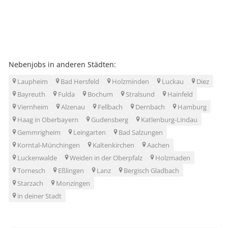
Nebenjobs in anderen Städten:
Laupheim
Bad Hersfeld
Holzminden
Luckau
Diez
Bayreuth
Fulda
Bochum
Stralsund
Hainfeld
Viernheim
Alzenau
Fellbach
Dernbach
Hamburg
Haag in Oberbayern
Gudensberg
Katlenburg-Lindau
Gemmrigheim
Leingarten
Bad Salzungen
Korntal-Münchingen
Kaltenkirchen
Aachen
Luckenwalde
Weiden in der Oberpfalz
Holzmaden
Tornesch
Eßlingen
Lanz
Bergisch Gladbach
Starzach
Monzingen
in deiner Stadt