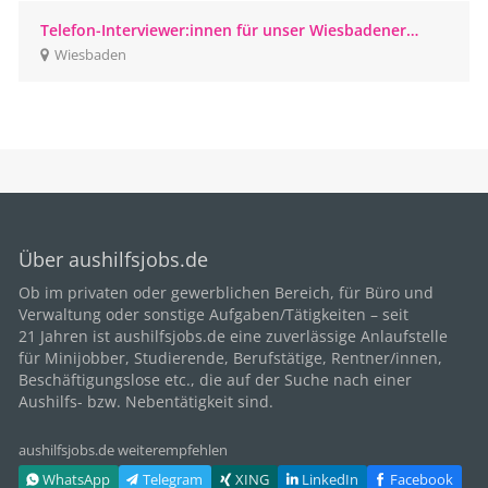
Telefon-Interviewer:innen für unser Wiesbadener
CATI-Studio gesucht
Wiesbaden
Über aushilfsjobs.de
Ob im privaten oder gewerblichen Bereich, für
Büro
und
Verwaltung oder sonstige Aufgaben/Tätigkeiten – seit
21
Jahren ist aushilfsjobs.de eine zuverlässige Anlaufstelle
für Minijobber,
Studierende
, Berufstätige,
Rentner/innen
,
Beschäftigungslose etc., die auf der Suche nach einer
Aushilfs- bzw. Nebentätigkeit sind.
aushilfsjobs.de weiterempfehlen
WhatsApp
Telegram
XING
LinkedIn
Facebook