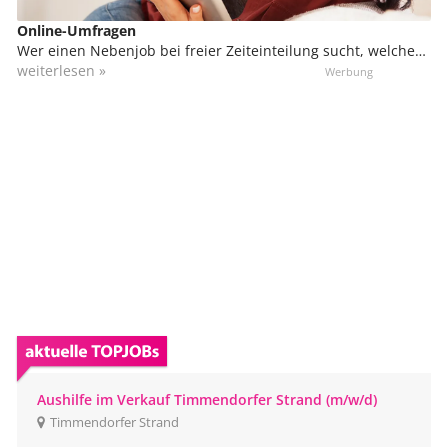
Online-Umfragen
Wer einen Nebenjob bei freier Zeiteinteilung sucht, welcher
sich sogar von zu Hause ausüben lässt, kann sich in der
weiterlesen »
Marktforschung engagieren. Du kannst von zu Hause aus
daran teilnehmen, bzw. von überall, wo du einen
Internetzugang hast. Das kann unterwegs in Bus und Bahn
sein oder sogar im Urlaub.
Aushilfe im Verkauf Timmendorfer Strand (m/w/d)
Timmendorfer Strand