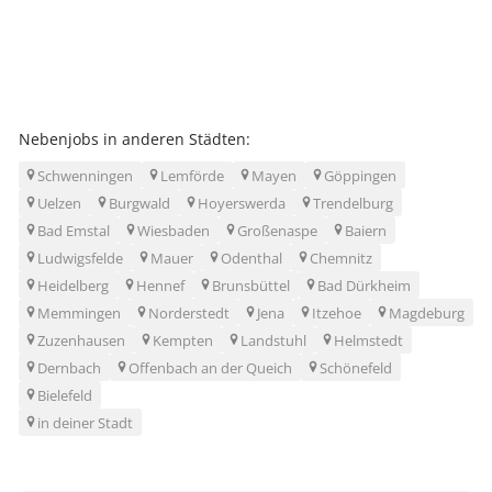
Nebenjobs in anderen Städten:
Schwenningen
Lemförde
Mayen
Göppingen
Uelzen
Burgwald
Hoyerswerda
Trendelburg
Bad Emstal
Wiesbaden
Großenaspe
Baiern
Ludwigsfelde
Mauer
Odenthal
Chemnitz
Heidelberg
Hennef
Brunsbüttel
Bad Dürkheim
Memmingen
Norderstedt
Jena
Itzehoe
Magdeburg
Zuzenhausen
Kempten
Landstuhl
Helmstedt
Dernbach
Offenbach an der Queich
Schönefeld
Bielefeld
in deiner Stadt