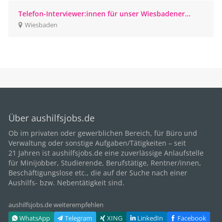
Telefon-Interviewer:innen für unser Wiesbadener
CATI-Studio gesucht
Wiesbaden
Über aushilfsjobs.de
Ob im privaten oder gewerblichen Bereich, für
Büro
und
Verwaltung oder sonstige Aufgaben/Tätigkeiten – seit
21
Jahren ist aushilfsjobs.de eine zuverlässige Anlaufstelle
für Minijobber,
Studierende
, Berufstätige,
Rentner/innen
,
Beschäftigungslose etc., die auf der Suche nach einer
Aushilfs- bzw. Nebentätigkeit sind.
aushilfsjobs.de weiterempfehlen
WhatsApp
Telegram
XING
LinkedIn
Facebook