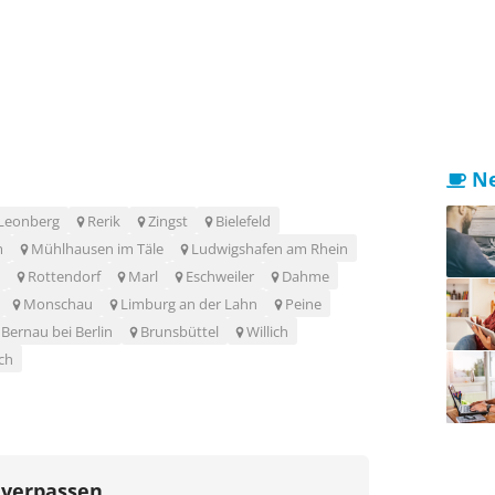
Ne
Leonberg
Rerik
Zingst
Bielefeld
m
Mühlhausen im Täle
Ludwigshafen am Rhein
Rottendorf
Marl
Eschweiler
Dahme
Monschau
Limburg an der Lahn
Peine
Bernau bei Berlin
Brunsbüttel
Willich
ch
 verpassen