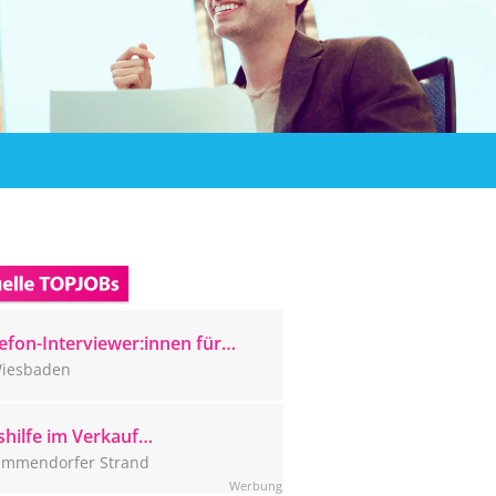
efon-Interviewer:innen für
ser Wiesbadener CATI-Studio
iesbaden
sucht
hilfe im Verkauf
mmendorfer Strand (m/w/d)
immendorfer Strand