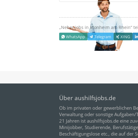
„Nebenjobs in
Monheim am Rhein
“ te
WhatsApp
Telegram
XING
Über aushilfsjobs.de
Ob im privaten oder gewerblichen Be
Verwaltung oder sonstige Aufgaben/Tä
21
Jahren ist aushilfsjobs.de eine zuv
Minijobber,
Studierende
, Berufstätig
Beschäftigungslose etc., die auf der 