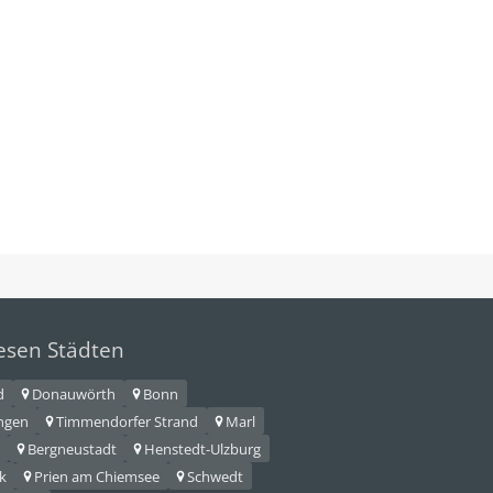
iesen Städten
d
Donauwörth
Bonn
ingen
Timmendorfer Strand
Marl
Bergneustadt
Henstedt-Ulzburg
k
Prien am Chiemsee
Schwedt