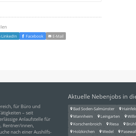
ilen
LinkedIn
Facebook
E‑Mail
Aktuelle Nebenjobs in d
reich, für
Büro
und
Bad Soden-Salmünster
Hainfel
tigkeiten – seit
Mannheim
Leingarten
Will
erlässige Anlaufstelle für
Korschenbroich
Riesa
Brühl
e,
Rentner/innen
,
Holzkirchen
Wedel
Pasewal
Suche nach einer Aushilfs-