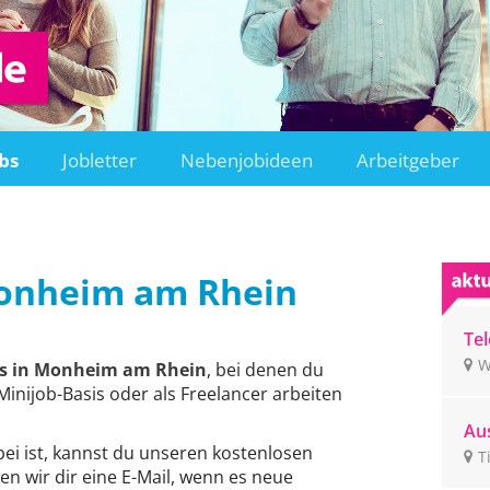
bs
Jobletter
Nebenjobideen
Arbeitgeber
onheim am Rhein
Tel
un
W
s in Monheim am Rhein
, bei denen du
ge
Minijob-Basis oder als Freelancer arbeiten
Aus
bei ist, kannst du unseren kostenlosen
Ti
T
en wir dir eine E-Mail, wenn es neue