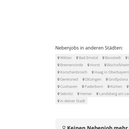
Nebenjobs in anderen Städten:
Witten
Bad Emstal
Boostedt
Bremervörde
Horst
Bischofshei
Korschenbroich
Haag in Oberbayern
Geretsried
Ditzingen
Großpösna
Cuxhaven
Paderborn
Kürten
Sebnitz
Hemer
Landsberg am Le
in deiner Stadt
Keinen Nebenjob mehr