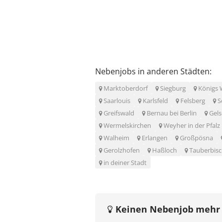
Nebenjobs in anderen Städten:
Marktoberdorf
Siegburg
Königs 
Saarlouis
Karlsfeld
Felsberg
S
Greifswald
Bernau bei Berlin
Gels
Wermelskirchen
Weyher in der Pfalz
Walheim
Erlangen
Großpösna
Gerolzhofen
Haßloch
Tauberbis
in deiner Stadt
Keinen Nebenjob mehr