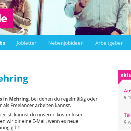
bs
Jobletter
Nebenjobideen
Arbeitgeber
ehring
Aus
Ti
T
s in Mehring
, bei denen du regelmäßig oder
r als Freelancer arbeiten kannst.
bei ist, kannst du unseren kostenlosen
Tel
en wir dir eine E-Mail, wenn es neue
un
W
ge
ung gibt!