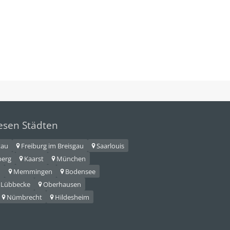
iesen Städten
tau
Freiburg im Breisgau
Saarlouis
berg
Kaarst
München
n
Memmingen
Bodensee
Lübbecke
Oberhausen
Nümbrecht
Hildesheim