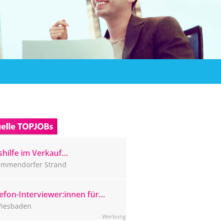
hilfe im Verkauf
mmendorfer Strand (m/w/d)
immendorfer Strand
efon-Interviewer:innen für
ser Wiesbadener CATI-Studio
iesbaden
sucht