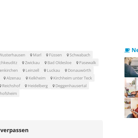
Ne
Wusterhausen
Marl
Füssen
Schwabach
chkeuditz
Zwickau
Bad Oldesloe
Pasewalk
enkirchen
Leinzell
Luckau
Donauwörth
Alzenau
Kelkheim
Kirchheim unter Teck
Reichshof
Heidelberg
Deggenhausertal
chofsheim
 verpassen