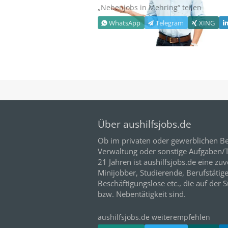
„Nebenjobs in
Mehring
“ teilen
WhatsApp
Telegram
XING
Über aushilfsjobs.de
Ob im privaten oder gewerblichen Be
Verwaltung oder sonstige Aufgaben/Tä
21
Jahren ist aushilfsjobs.de eine zuv
Minijobber,
Studierende
, Berufstätig
Beschäftigungslose etc., die auf der 
bzw. Nebentätigkeit sind.
aushilfsjobs.de weiterempfehlen