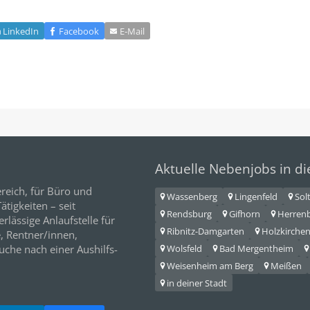
LinkedIn
Facebook
E‑Mail
Aktuelle Nebenjobs in d
reich, für
Büro
und
Wassenberg
Lingenfeld
Sol
tigkeiten – seit
Rendsburg
Gifhorn
Herren
erlässige Anlaufstelle für
Ribnitz-Damgarten
Holzkirche
e,
Rentner/innen
,
Wolsfeld
Bad Mergentheim
Suche nach einer Aushilfs-
Weisenheim am Berg
Meißen
in deiner Stadt