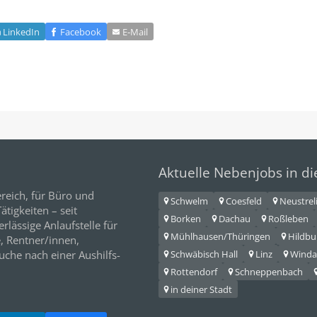
LinkedIn
Facebook
E‑Mail
Aktuelle Nebenjobs in d
reich, für
Büro
und
Schwelm
Coesfeld
Neustrel
tigkeiten – seit
Borken
Dachau
Roßleben
erlässige Anlaufstelle für
Mühlhausen/Thüringen
Hildb
e,
Rentner/innen
,
Schwäbisch Hall
Linz
Winda
Suche nach einer Aushilfs-
Rottendorf
Schneppenbach
in deiner Stadt