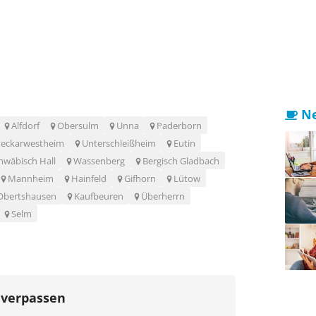
Ne
Alfdorf
Obersulm
Unna
Paderborn
eckarwestheim
Unterschleißheim
Eutin
hwäbisch Hall
Wassenberg
Bergisch Gladbach
Mannheim
Hainfeld
Gifhorn
Lütow
Obertshausen
Kaufbeuren
Überherrn
Selm
 verpassen