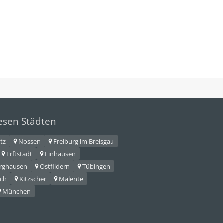
iesen Städten
itz
Nossen
Freiburg im Breisgau
Erftstadt
Einhausen
urghausen
Ostfildern
Tübingen
ch
Kitzscher
Malente
München