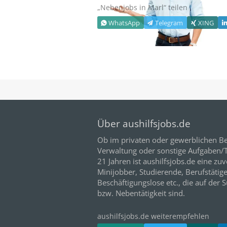
„Nebenjobs in
Marl
“ teilen
WhatsApp
Telegram
XING
Über aushilfsjobs.de
Ob im privaten oder gewerblichen Be
Verwaltung oder sonstige Aufgaben/Tä
21
Jahren ist aushilfsjobs.de eine zuv
Minijobber,
Studierende
, Berufstätig
Beschäftigungslose etc., die auf der 
bzw. Nebentätigkeit sind.
aushilfsjobs.de weiterempfehlen