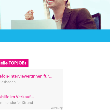
efon-Interviewer:innen für
ser Wiesbadener CATI-Studio
iesbaden
sucht
hilfe im Verkauf
mmendorfer Strand (m/w/d)
immendorfer Strand