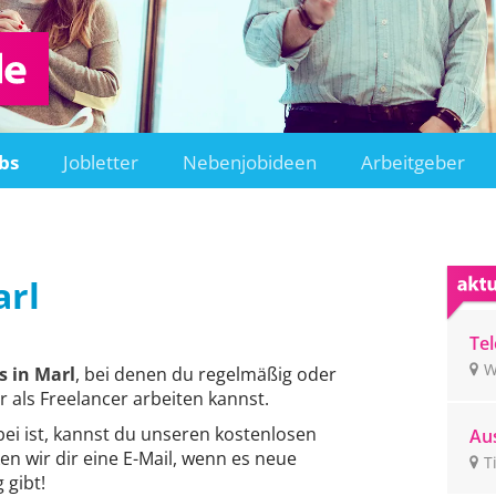
bs
Jobletter
Nebenjobideen
Arbeitgeber
rl
Tel
un
W
 in Marl
, bei denen du regelmäßig oder
ge
r als Freelancer arbeiten kannst.
bei ist, kannst du unseren kostenlosen
Aus
en wir dir eine E-Mail, wenn es neue
Ti
T
gibt!