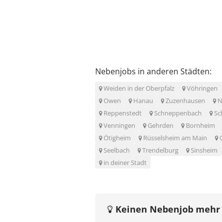
Nebenjobs in anderen Städten:
Weiden in der Oberpfalz
Vöhringen
Owen
Hanau
Zuzenhausen
N
Reppenstedt
Schneppenbach
Sc
Venningen
Gehrden
Bornheim
Ötigheim
Rüsselsheim am Main
Seelbach
Trendelburg
Sinsheim
in deiner Stadt
Keinen Nebenjob mehr