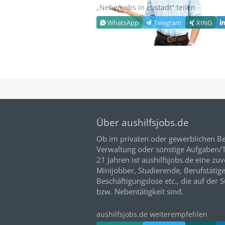
„Nebenjobs in
Lustadt
“ teilen
WhatsApp
Telegram
XING
Über aushilfsjobs.de
Ob im privaten oder gewerblichen Be
Verwaltung oder sonstige Aufgaben/Tä
21
Jahren ist aushilfsjobs.de eine zuv
Minijobber,
Studierende
, Berufstätig
Beschäftigungslose etc., die auf der 
bzw. Nebentätigkeit sind.
aushilfsjobs.de weiterempfehlen