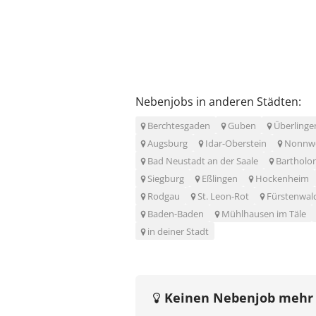
Nebenjobs in anderen Städten:
Berchtesgaden
Guben
Überlinge
Augsburg
Idar-Oberstein
Nonnwe
Bad Neustadt an der Saale
Bartholo
Siegburg
Eßlingen
Hockenheim
Rodgau
St. Leon-Rot
Fürstenwal
Baden-Baden
Mühlhausen im Täle
in deiner Stadt
Keinen Nebenjob mehr