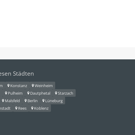
iesen Städten
im
Konstanz
Weinheim
n
Pulheim
Dautphetal
Starzach
Malsfeld
Berlin
Lüneburg
nstadt
Rees
Koblenz