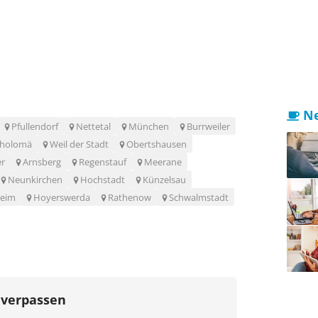
Ne
Pfullendorf
Nettetal
München
Burrweiler
tholomä
Weil der Stadt
Obertshausen
r
Arnsberg
Regenstauf
Meerane
Neunkirchen
Hochstadt
Künzelsau
heim
Hoyerswerda
Rathenow
Schwalmstadt
 verpassen