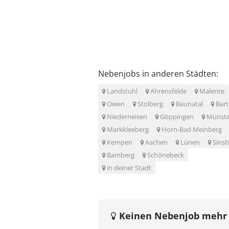
Nebenjobs in anderen Städten:
Landstuhl
Ahrensfelde
Malente
Owen
Stolberg
Baunatal
Bar
Niederneisen
Göppingen
Münste
Markkleeberg
Horn-Bad Meinberg
Kempen
Aachen
Lünen
Sins
Bamberg
Schönebeck
in deiner Stadt
Keinen Nebenjob mehr