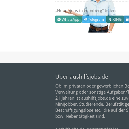
„Nebenjobs in
Leonberg
“ teilen
WhatsApp
Telegram
XING
Über aushilfsjobs.de
Ob im privaten oder gewerblichen Be
Verwaltung oder sonstige Aufgaben/Tä
21
Jahren ist aushilfsjobs.de eine zuv
Minijobber,
Studierende
, Berufstätig
Beschäftigungslose etc., die auf der 
bzw. Nebentätigkeit sind.