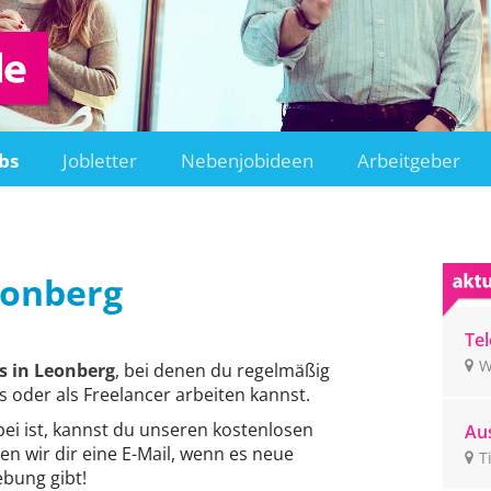
bs
Jobletter
Nebenjobideen
Arbeitgeber
onberg
Tel
un
W
s in Leonberg
, bei denen du regelmäßig
ge
s oder als Freelancer arbeiten kannst.
bei ist, kannst du unseren kostenlosen
Aus
en wir dir eine E-Mail, wenn es neue
Ti
T
bung gibt!