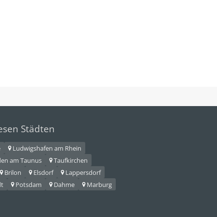
iesen Städten
e
Ludwigshafen am Rhein
den am Taunus
Taufkirchen
Brilon
Elsdorf
Lappersdorf
dt
Potsdam
Dahme
Marburg