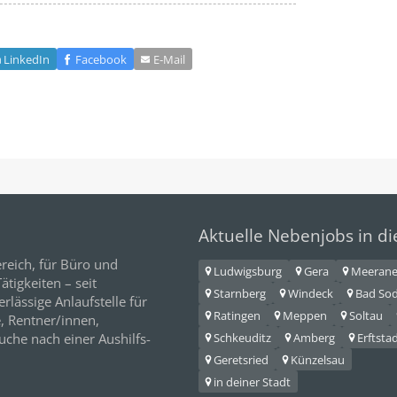
LinkedIn
Facebook
E‑Mail
Aktuelle Nebenjobs in d
reich, für
Büro
und
Ludwigsburg
Gera
Meeran
tigkeiten – seit
Starnberg
Windeck
Bad So
erlässige Anlaufstelle für
Ratingen
Meppen
Soltau
e,
Rentner/innen
,
Schkeuditz
Amberg
Erftsta
Suche nach einer Aushilfs-
Geretsried
Künzelsau
in deiner Stadt