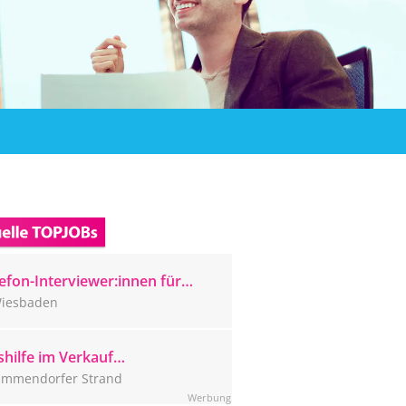
efon-Interviewer:innen für
ser Wiesbadener CATI-Studio
iesbaden
sucht
hilfe im Verkauf
mmendorfer Strand (m/w/d)
immendorfer Strand