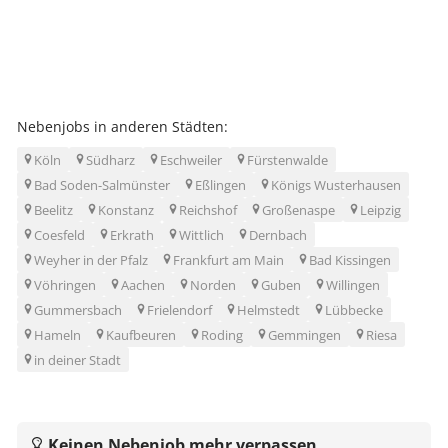
Nebenjobs in anderen Städten:
Köln
Südharz
Eschweiler
Fürstenwalde
Bad Soden-Salmünster
Eßlingen
Königs Wusterhausen
Beelitz
Konstanz
Reichshof
Großenaspe
Leipzig
Coesfeld
Erkrath
Wittlich
Dernbach
Weyher in der Pfalz
Frankfurt am Main
Bad Kissingen
Vöhringen
Aachen
Norden
Guben
Willingen
Gummersbach
Frielendorf
Helmstedt
Lübbecke
Hameln
Kaufbeuren
Roding
Gemmingen
Riesa
in deiner Stadt
Keinen Nebenjob mehr verpassen