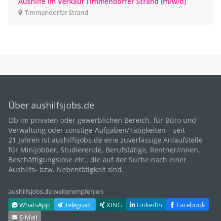
Aushilfe im Verkauf Timmendorfer Strand (m/w/d)
Timmendorfer Strand
Über aushilfsjobs.de
Ob im privaten oder gewerblichen Bereich, für
Büro
und
Verwaltung oder sonstige Aufgaben/Tätigkeiten – seit
21
Jahren ist aushilfsjobs.de eine zuverlässige Anlaufstelle
für Minijobber,
Studierende
, Berufstätige,
Rentner/innen
,
Beschäftigungslose etc., die auf der Suche nach einer
Aushilfs- bzw. Nebentätigkeit sind.
aushilfsjobs.de weiterempfehlen
WhatsApp
Telegram
XING
LinkedIn
Facebook
E‑Mail