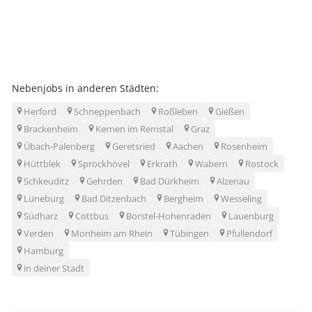
Nebenjobs in anderen Städten:
Herford
Schneppenbach
Roßleben
Gießen
Brackenheim
Kernen im Remstal
Graz
Übach-Palenberg
Geretsried
Aachen
Rosenheim
Hüttblek
Sprockhövel
Erkrath
Wabern
Rostock
Schkeuditz
Gehrden
Bad Dürkheim
Alzenau
Lüneburg
Bad Ditzenbach
Bergheim
Wesseling
Südharz
Cottbus
Borstel-Hohenraden
Lauenburg
Verden
Monheim am Rhein
Tübingen
Pfullendorf
Hamburg
in deiner Stadt