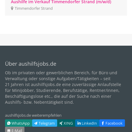
Aushilfe im Verkauf Timmendorfer Strand (m/w/d)
Timmendorfer Strand
Über aushilfsjobs.de
Ob im privaten oder gewerblichen Bereich, für
Büro
und
Verwaltung oder sonstige Aufgaben/Tätigkeiten – seit
21
Jahren ist aushilfsjobs.de eine zuverlässige Anlaufstelle
für Minijobber,
Studierende
, Berufstätige,
Rentner/innen
,
Beschäftigungslose etc., die auf der Suche nach einer
Aushilfs- bzw. Nebentätigkeit sind.
aushilfsjobs.de weiterempfehlen
WhatsApp
Telegram
XING
LinkedIn
Facebook
E‑Mail