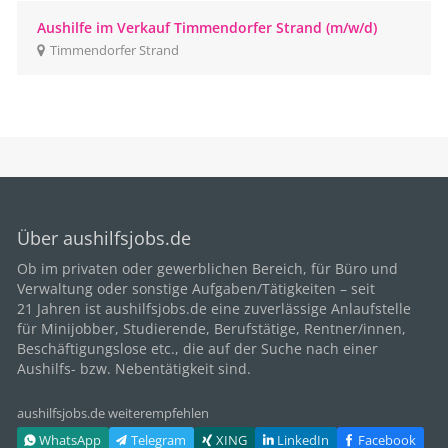
Aushilfe im Verkauf Timmendorfer Strand (m/w/d)
Timmendorfer Strand
Über aushilfsjobs.de
Ob im privaten oder gewerblichen Bereich, für
Büro
und
Verwaltung oder sonstige Aufgaben/Tätigkeiten – seit
21
Jahren ist aushilfsjobs.de eine zuverlässige Anlaufstelle
für Minijobber,
Studierende
, Berufstätige,
Rentner/innen
,
Beschäftigungslose etc., die auf der Suche nach einer
Aushilfs- bzw. Nebentätigkeit sind.
aushilfsjobs.de weiterempfehlen
WhatsApp
Telegram
XING
LinkedIn
Facebook