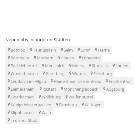
Nebenjobs in anderen Städten:
Bottrop
Taunusstein
Selm
Eutin
Herne
Bornheim
Machern
Plauen
Ennepetal
Bad Liebenzell
Merzenich
Moers
Starzach
Laufen
Wusterhausen
Gilserberg
Worms
Flensburg
Leutkirch im Allgäu
Heidenheim an der Brenz
Frankenthal
Leimersheim
Rastatt
Mönchengladbach
Augsburg
Oberkochen
Wolfsburg
Wolfenbüttel
Königs Wusterhausen
Elmshorn
Willingen
Klipphausen
Wain
in deiner Stadt