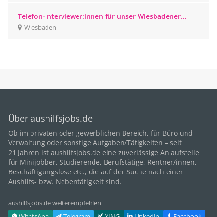
Telefon-Interviewer:innen für unser Wiesbadener
CATI-Studio gesucht
Wiesbaden
Über aushilfsjobs.de
Ob im privaten oder gewerblichen Bereich, für
Büro
und
Verwaltung oder sonstige Aufgaben/Tätigkeiten – seit
21
Jahren ist aushilfsjobs.de eine zuverlässige Anlaufstelle
für Minijobber,
Studierende
, Berufstätige,
Rentner/innen
,
Beschäftigungslose etc., die auf der Suche nach einer
Aushilfs- bzw. Nebentätigkeit sind.
aushilfsjobs.de weiterempfehlen
WhatsApp
Telegram
XING
LinkedIn
Facebook