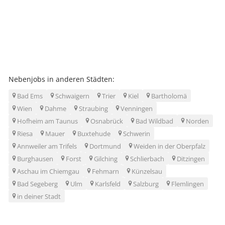
Nebenjobs in anderen Städten:
Bad Ems
Schwaigern
Trier
Kiel
Bartholomä
Wien
Dahme
Straubing
Venningen
Hofheim am Taunus
Osnabrück
Bad Wildbad
Norden
Riesa
Mauer
Buxtehude
Schwerin
Annweiler am Trifels
Dortmund
Weiden in der Oberpfalz
Burghausen
Forst
Gilching
Schlierbach
Ditzingen
Aschau im Chiemgau
Fehmarn
Künzelsau
Bad Segeberg
Ulm
Karlsfeld
Salzburg
Flemlingen
in deiner Stadt