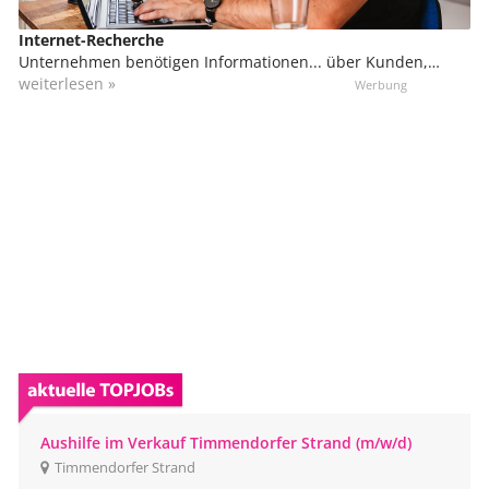
Internet-Recherche
Unternehmen benötigen Informationen... über Kunden,
potenzielle Kunden, Lieferanten, Mitbewerber, Produkte,
weiterlesen »
Märkte etc. Und viele dieser Informationen sind im Internet
verfügbar, allerdings überall verstreut. Für die Recherche
und Aufbereitung dieser Daten greifen sie oft auf sog.
Webworker zurück, die diese Aufgabe vom heimischen
Computer aus übernehmen.
Aushilfe im Verkauf Timmendorfer Strand (m/w/d)
Timmendorfer Strand