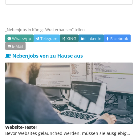
„Nebenjobs in
Königs Wusterhausen
“ teilen
WhatsApp
Telegram
XING
LinkedIn
Facebook
E‑Mail
Nebenjobs von zu Hause aus
Website-Tester
Bevor Websites gelaunched werden, müssen sie ausgiebig