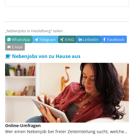
„Nebenjobs in
Heidelberg
“ teilen
WhatsApp
Telegram
XING
LinkedIn
Facebook
E‑Mail
Nebenjobs von zu Hause aus
Online-Umfragen
Wer einen Nebenjob bei freier Zeiteinteilung sucht, welcher