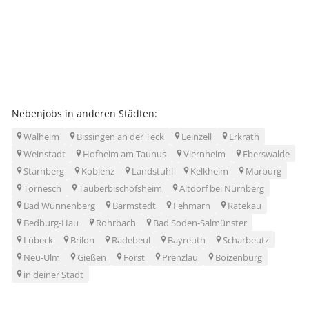
Nebenjobs in anderen Städten:
Walheim
Bissingen an der Teck
Leinzell
Erkrath
Weinstadt
Hofheim am Taunus
Viernheim
Eberswalde
Starnberg
Koblenz
Landstuhl
Kelkheim
Marburg
Tornesch
Tauberbischofsheim
Altdorf bei Nürnberg
Bad Wünnenberg
Barmstedt
Fehmarn
Ratekau
Bedburg-Hau
Rohrbach
Bad Soden-Salmünster
Lübeck
Brilon
Radebeul
Bayreuth
Scharbeutz
Neu-Ulm
Gießen
Forst
Prenzlau
Boizenburg
in deiner Stadt