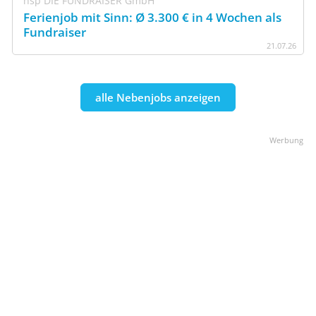
hsp DIE FUNDRAISER GmbH
Ferienjob mit Sinn: Ø 3.300 € in 4 Wochen als
Fundraiser
21
.
07
.
26
alle Nebenjobs anzeigen