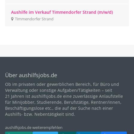
Aushilfe im Verkauf Timmendorfer Strand (m/w/d)
Timmendorfer Strand
Über aushilfsjobs.de
Ob im privaten oder gewerblichen Bereich, für
Büro
und
Verwaltung oder sonstige Aufgaben/Tätigkeiten – seit
21
Jahren ist aushilfsjobs.de eine zuverlässige Anlaufstelle
für Minijobber,
Studierende
, Berufstätige,
Rentner/innen
,
Beschäftigungslose etc., die auf der Suche nach einer
Aushilfs- bzw. Nebentätigkeit sind.
aushilfsjobs.de weiterempfehlen