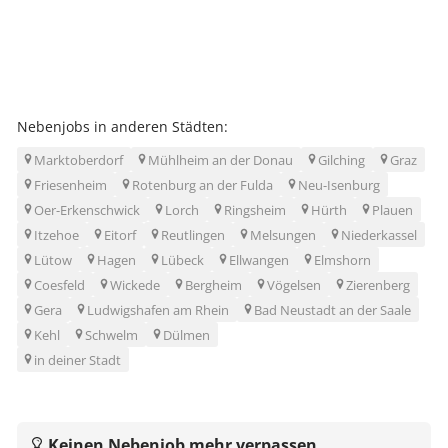
Nebenjobs in anderen Städten:
Marktoberdorf
Mühlheim an der Donau
Gilching
Graz
Friesenheim
Rotenburg an der Fulda
Neu-Isenburg
Oer-Erkenschwick
Lorch
Ringsheim
Hürth
Plauen
Itzehoe
Eitorf
Reutlingen
Melsungen
Niederkassel
Lütow
Hagen
Lübeck
Ellwangen
Elmshorn
Coesfeld
Wickede
Bergheim
Vögelsen
Zierenberg
Gera
Ludwigshafen am Rhein
Bad Neustadt an der Saale
Kehl
Schwelm
Dülmen
in deiner Stadt
Keinen Nebenjob mehr verpassen