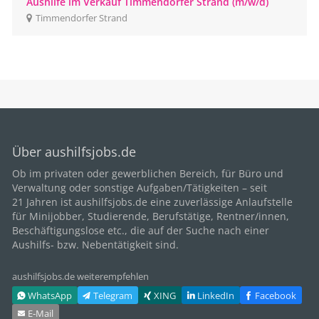
Aushilfe im Verkauf Timmendorfer Strand (m/w/d)
Timmendorfer Strand
Über aushilfsjobs.de
Ob im privaten oder gewerblichen Bereich, für
Büro
und
Verwaltung oder sonstige Aufgaben/Tätigkeiten – seit
21
Jahren ist aushilfsjobs.de eine zuverlässige Anlaufstelle
für Minijobber,
Studierende
, Berufstätige,
Rentner/innen
,
Beschäftigungslose etc., die auf der Suche nach einer
Aushilfs- bzw. Nebentätigkeit sind.
aushilfsjobs.de weiterempfehlen
WhatsApp
Telegram
XING
LinkedIn
Facebook
E‑Mail