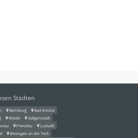
iesen Städten
n
Bernburg
Bad Emstal
g
Wedel
Seligenstadt
Donau
Prenzlau
Lustadt
nd
Bissingen an der Teck