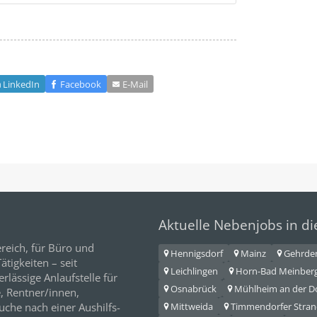
LinkedIn
Facebook
E‑Mail
Aktuelle Nebenjobs in d
reich, für
Büro
und
Hennigsdorf
Mainz
Gehrde
tigkeiten – seit
Leichlingen
Horn-Bad Meinber
erlässige Anlaufstelle für
Osnabrück
Mühlheim an der 
e,
Rentner/innen
,
Mittweida
Timmendorfer Stra
Suche nach einer Aushilfs-