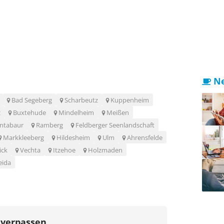
Ne
Bad Segeberg
Scharbeutz
Kuppenheim
z
Buxtehude
Mindelheim
Meißen
ntabaur
Ramberg
Feldberger Seenlandschaft
Markkleeberg
Hildesheim
Ulm
Ahrensfelde
ick
Vechta
Itzehoe
Holzmaden
eida
 verpassen