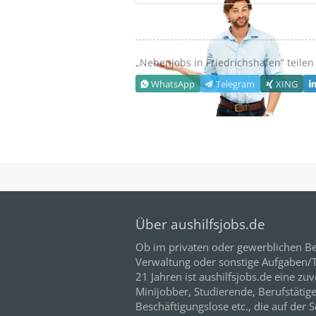
„Nebenjobs in
Friedrichshafen
“ teilen
WhatsApp
Telegram
XING
Über aushilfsjobs.de
Ob im privaten oder gewerblichen Be
Verwaltung oder sonstige Aufgaben/Tä
21
Jahren ist aushilfsjobs.de eine zuv
Minijobber,
Studierende
, Berufstätig
Beschäftigungslose etc., die auf der 