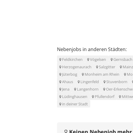
Nebenjobs in anderen Städten:
Feldkirchen
Vögelsen
Gernsbach
Herzogenaurach
Salzgitter
Main
Jüterbog
Monheim am Rhein
Mo
Ahaus
Lingenfeld
Stuvenborn
Jena
Langenhorn
Oer-Erkenschw
Lüdinghausen
Pfullendorf
Mittw
in deiner Stadt
Keinen Nebenjob mehr