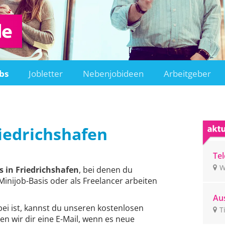
bs
Jobletter
Nebenjobideen
Arbeitgeber
iedrichshafen
Tel
un
W
 in Friedrichshafen
, bei denen du
ge
Minijob-Basis oder als Freelancer arbeiten
Aus
bei ist, kannst du unseren kostenlosen
Ti
T
en wir dir eine E-Mail, wenn es neue