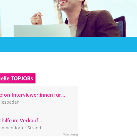
efon-Interviewer:innen für
ser Wiesbadener CATI-Studio
iesbaden
sucht
hilfe im Verkauf
mmendorfer Strand (m/w/d)
immendorfer Strand