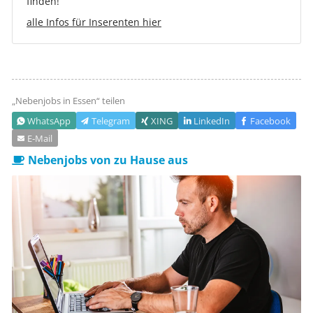
finden!
alle Infos für Inserenten hier
„Nebenjobs in
Essen
“ teilen
WhatsApp
Telegram
XING
LinkedIn
Facebook
E‑Mail
Nebenjobs von zu Hause aus