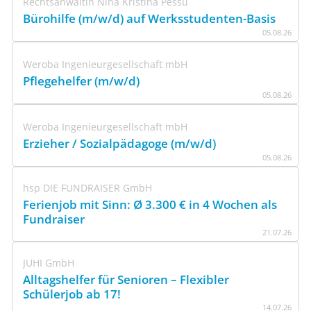
Rechtsanwältin Nina Kristina Pessu
Bürohilfe (m/w/d) auf Werksstudenten-Basis
05
.
08
.
26
Weroba Ingenieurgesellschaft mbH
Pflegehelfer (m/w/d)
05
.
08
.
26
Weroba Ingenieurgesellschaft mbH
Erzieher / Sozialpädagoge (m/w/d)
05
.
08
.
26
hsp DIE FUNDRAISER GmbH
Ferienjob mit Sinn: Ø 3.300 € in 4 Wochen als
Fundraiser
21
.
07
.
26
JUHI GmbH
Alltagshelfer für Senioren – Flexibler
Schülerjob ab 17!
14
.
07
.
26