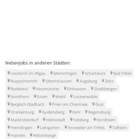
Nebenjobs in anderen Städten:
Leutkirch im Allgäu
Memmingen
Scharbeutz
Bad Vilbel
Ruppichteroth
Obertshausen
Augsburg
Zeitz
Radebeul
Neumünster
Einhausen
Stadtbergen
Nordhorn
Essen
Wiehl
Luckenwalde
Bergisch Gladbach
Prien am Chiemsee
Graz
Oranienburg
Gudensberg
Kehl
Regensburg
Marktoberdorf
Helmstedt
Felsberg
Nordheim
Hemdingen
Leingarten
Annweiler am Trifels
Talheim
Hameln
Wittenberge