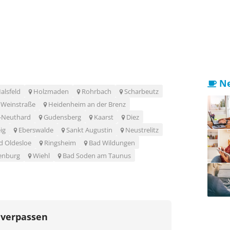
Ne
alsfeld
Holzmaden
Rohrbach
Scharbeutz
 Weinstraße
Heidenheim an der Brenz
f-Neuthard
Gudensberg
Kaarst
Diez
ig
Eberswalde
Sankt Augustin
Neustrelitz
d Oldesloe
Ringsheim
Bad Wildungen
enburg
Wiehl
Bad Soden am Taunus
 verpassen