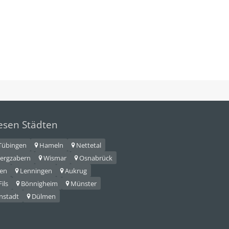
iesen Städten
Tübingen
Hameln
Nettetal
ergzabern
Wismar
Osnabrück
hen
Lenningen
Aukrug
ils
Bönnigheim
Münster
nstadt
Dülmen