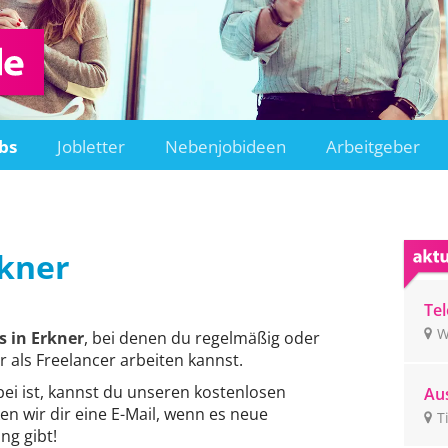
bs
Jobletter
Nebenjobideen
Arbeitgeber
kner
Tel
un
W
 in Erkner
, bei denen du regelmäßig oder
ge
r als Freelancer arbeiten kannst.
bei ist, kannst du unseren kostenlosen
Aus
en wir dir eine E-Mail, wenn es neue
Ti
T
g gibt!