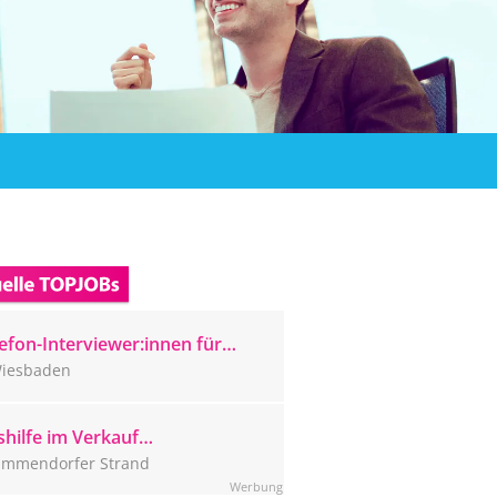
efon-Interviewer:innen für
ser Wiesbadener CATI-Studio
iesbaden
sucht
hilfe im Verkauf
mmendorfer Strand (m/w/d)
immendorfer Strand