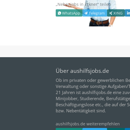
„Nebenjobs in
Erkner
“ teilen
WhatsApp
Telegram
XING
Über aushilfsjobs.de
Ob im privaten oder gewerblichen Be
Verwaltung oder sonstige Aufgaben/Tä
21
Jahren ist aushilfsjobs.de eine zuv
Minijobber,
Studierende
, Berufstätig
Beschäftigungslose etc., die auf der 
bzw. Nebentätigkeit sind.
aushilfsjobs.de weiterempfehlen