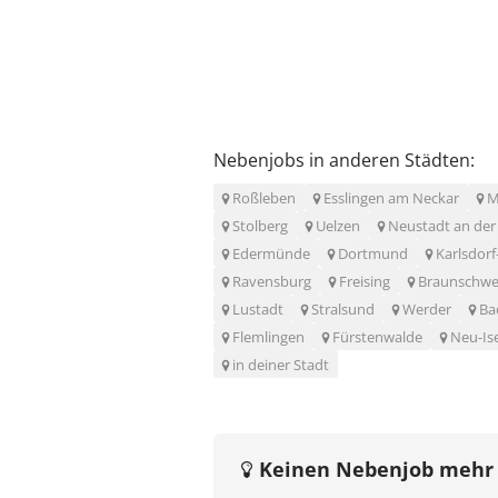
Nebenjobs in anderen Städten:
Roßleben
Esslingen am Neckar
M
Stolberg
Uelzen
Neustadt an der
Edermünde
Dortmund
Karlsdor
Ravensburg
Freising
Braunschwe
Lustadt
Stralsund
Werder
Ba
Flemlingen
Fürstenwalde
Neu-Is
in deiner Stadt
Keinen Nebenjob mehr