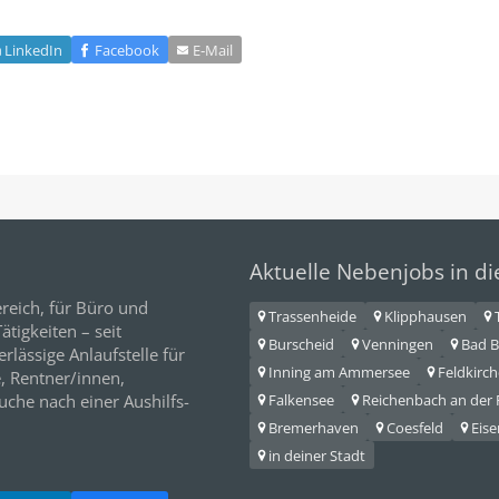
LinkedIn
Facebook
E‑Mail
Aktuelle Nebenjobs in d
reich, für
Büro
und
Trassenheide
Klipphausen
tigkeiten – seit
Burscheid
Venningen
Bad B
erlässige Anlaufstelle für
Inning am Ammersee
Feldkirc
e,
Rentner/innen
,
Falkensee
Reichenbach an der F
Suche nach einer Aushilfs-
Bremerhaven
Coesfeld
Eise
in deiner Stadt