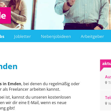
bs
Jobletter
Nebenjobideen
Arbeitgeber
mden
Aus
Ti
T
s in Emden
, bei denen du regelmäßig oder
r als Freelancer arbeiten kannst.
bei ist, kannst du unseren kostenlosen
Tel
en wir dir eine E-Mail, wenn es neue
un
W
ge
ng gibt!