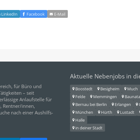
LinkedIn
Facebook
E‑Mail
Aktuelle Nebenjobs in d
reich, für
Büro
und
Boostedt
Besigheim
Much
tigkeiten – seit
Felde
Memmingen
Baunata
erlässige Anlaufstelle für
Bernau bei Berlin
Erlangen
e,
Rentner/innen
,
München
Hürth
Lustadt
Suche nach einer Aushilfs-
Halle
in deiner Stadt