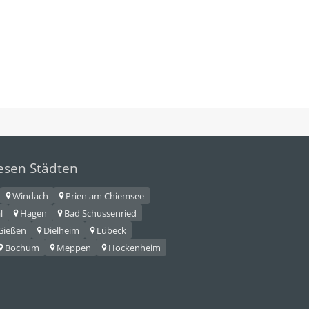
iesen Städten
Windach
Prien am Chiemsee
l
Hagen
Bad Schussenried
Gießen
Dielheim
Lübeck
Bochum
Meppen
Hockenheim