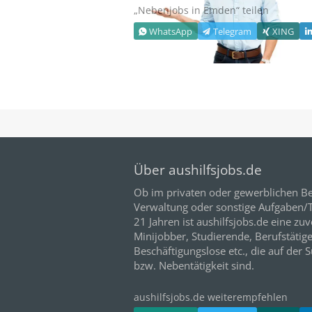
„Nebenjobs in
Emden
“ teilen
WhatsApp
Telegram
XING
Über aushilfsjobs.de
Ob im privaten oder gewerblichen Be
Verwaltung oder sonstige Aufgaben/Tä
21
Jahren ist aushilfsjobs.de eine zuv
Minijobber,
Studierende
, Berufstätig
Beschäftigungslose etc., die auf der 
bzw. Nebentätigkeit sind.
aushilfsjobs.de weiterempfehlen