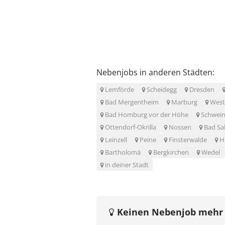
Nebenjobs in anderen Städten:
Lemförde
Scheidegg
Dresden
Bad Mergentheim
Marburg
West
Bad Homburg vor der Höhe
Schwein
Ottendorf-Okrilla
Nossen
Bad Sa
Leinzell
Peine
Finsterwalde
H
Bartholomä
Bergkirchen
Wedel
in deiner Stadt
Keinen Nebenjob mehr