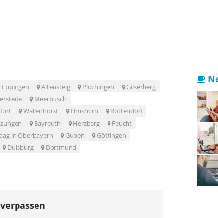
Ne
Eppingen
Altensteig
Plochingen
Gilserberg
erstede
Meerbusch
furt
Wallenhorst
Elmshorn
Rottendorf
lzungen
Bayreuth
Herzberg
Feucht
aag in Oberbayern
Guben
Göttingen
Duisburg
Dortmund
 verpassen