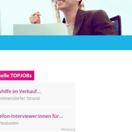
hilfe im Verkauf
mmendorfer Strand (m/w/d)
immendorfer Strand
efon-Interviewer:innen für
ser Wiesbadener CATI-Studio
iesbaden
sucht