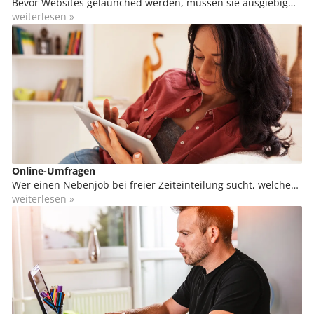
Bevor Websites gelaunched werden, müssen sie ausgiebig
getestet werden. Das gilt vor allem für kommerzielle Seiten
weiterlesen »
wie z.B. Onlineshops. Fehler können hier fatale Folgen haben
und im schlimmsten Fall zu Umsatzeinbußen führen.
Ausführliche Tests sollen Schwachstellen aufdecken und
sicherstellen, dass Websites für jeden Besucher in vollem
Umfang und fehlerfrei genutzt werden können.
Online-Umfragen
Wer einen Nebenjob bei freier Zeiteinteilung sucht, welcher
sich sogar von zu Hause ausüben lässt, kann sich in der
weiterlesen »
Marktforschung engagieren. Du kannst von zu Hause aus
daran teilnehmen, bzw. von überall, wo du einen
Internetzugang hast. Das kann unterwegs in Bus und Bahn
sein oder sogar im Urlaub.