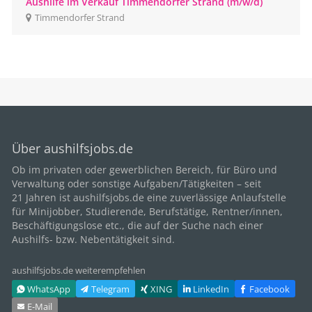
Aushilfe im Verkauf Timmendorfer Strand (m/w/d)
Timmendorfer Strand
Über aushilfsjobs.de
Ob im privaten oder gewerblichen Bereich, für
Büro
und
Verwaltung oder sonstige Aufgaben/Tätigkeiten – seit
21
Jahren ist aushilfsjobs.de eine zuverlässige Anlaufstelle
für Minijobber,
Studierende
, Berufstätige,
Rentner/innen
,
Beschäftigungslose etc., die auf der Suche nach einer
Aushilfs- bzw. Nebentätigkeit sind.
aushilfsjobs.de weiterempfehlen
WhatsApp
Telegram
XING
LinkedIn
Facebook
E‑Mail