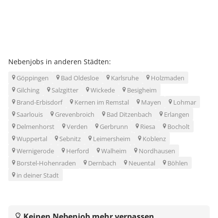
Nebenjobs in anderen Städten:
Göppingen
Bad Oldesloe
Karlsruhe
Holzmaden
Gilching
Salzgitter
Wickede
Besigheim
Brand-Erbisdorf
Kernen im Remstal
Mayen
Lohmar
Saarlouis
Grevenbroich
Bad Ditzenbach
Erlangen
Delmenhorst
Verden
Gerbrunn
Riesa
Bocholt
Wuppertal
Sebnitz
Leimersheim
Koblenz
Wernigerode
Herford
Walheim
Nordhausen
Borstel-Hohenraden
Dernbach
Neuental
Böhlen
in deiner Stadt
Keinen Nebenjob mehr verpassen