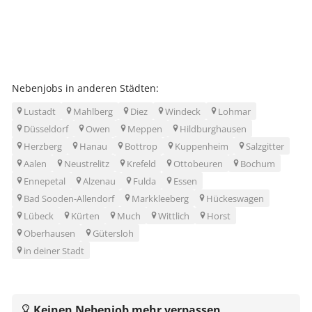
Nebenjobs in anderen Städten:
Lustadt
Mahlberg
Diez
Windeck
Lohmar
Düsseldorf
Owen
Meppen
Hildburghausen
Herzberg
Hanau
Bottrop
Kuppenheim
Salzgitter
Aalen
Neustrelitz
Krefeld
Ottobeuren
Bochum
Ennepetal
Alzenau
Fulda
Essen
Bad Sooden-Allendorf
Markkleeberg
Hückeswagen
Lübeck
Kürten
Much
Wittlich
Horst
Oberhausen
Gütersloh
in deiner Stadt
Keinen Nebenjob mehr verpassen