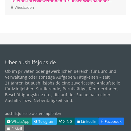
Telefon-Interviewer:innen für unser Wiesbadener
CATI-Studio gesucht
Wiesbaden
Über aushilfsjobs.de
Ob im privaten oder gewerblichen Bereich, für
Büro
und
Verwaltung oder sonstige Aufgaben/Tätigkeiten – seit
21
Jahren ist aushilfsjobs.de eine zuverlässige Anlaufstelle
für Minijobber,
Studierende
, Berufstätige,
Rentner/innen
,
Beschäftigungslose etc., die auf der Suche nach einer
Aushilfs- bzw. Nebentätigkeit sind.
aushilfsjobs.de weiterempfehlen
WhatsApp
Telegram
XING
LinkedIn
Facebook
E‑Mail