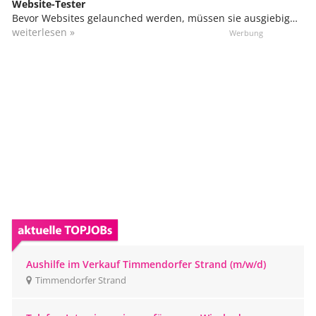
Website-Tester
Bevor Websites gelaunched werden, müssen sie ausgiebig
getestet werden. Das gilt vor allem für kommerzielle Seiten
weiterlesen »
wie z.B. Onlineshops. Fehler können hier fatale Folgen haben
und im schlimmsten Fall zu Umsatzeinbußen führen.
Ausführliche Tests sollen Schwachstellen aufdecken und
sicherstellen, dass Websites für jeden Besucher in vollem
Umfang und fehlerfrei genutzt werden können.
Aushilfe im Verkauf Timmendorfer Strand (m/w/d)
Timmendorfer Strand