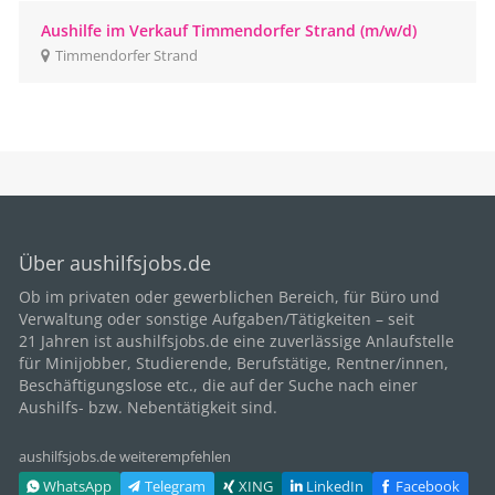
Aushilfe im Verkauf Timmendorfer Strand (m/w/d)
Timmendorfer Strand
Über aushilfsjobs.de
Ob im privaten oder gewerblichen Bereich, für
Büro
und
Verwaltung oder sonstige Aufgaben/Tätigkeiten – seit
21
Jahren ist aushilfsjobs.de eine zuverlässige Anlaufstelle
für Minijobber,
Studierende
, Berufstätige,
Rentner/innen
,
Beschäftigungslose etc., die auf der Suche nach einer
Aushilfs- bzw. Nebentätigkeit sind.
aushilfsjobs.de weiterempfehlen
WhatsApp
Telegram
XING
LinkedIn
Facebook