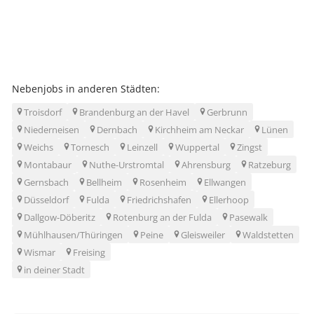
Nebenjobs in anderen Städten:
Troisdorf
Brandenburg an der Havel
Gerbrunn
Niederneisen
Dernbach
Kirchheim am Neckar
Lünen
Weichs
Tornesch
Leinzell
Wuppertal
Zingst
Montabaur
Nuthe-Urstromtal
Ahrensburg
Ratzeburg
Gernsbach
Bellheim
Rosenheim
Ellwangen
Düsseldorf
Fulda
Friedrichshafen
Ellerhoop
Dallgow-Döberitz
Rotenburg an der Fulda
Pasewalk
Mühlhausen/Thüringen
Peine
Gleisweiler
Waldstetten
Wismar
Freising
in deiner Stadt