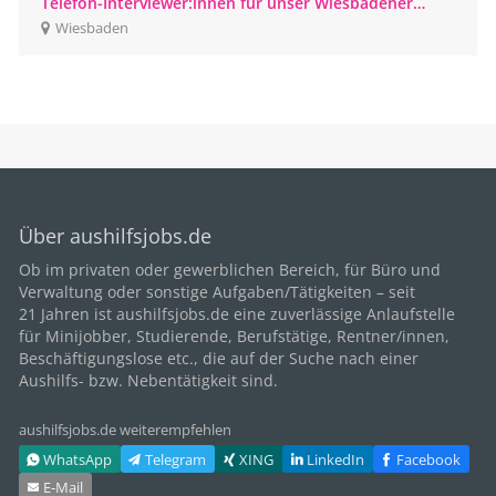
Telefon-Interviewer:innen für unser Wiesbadener
CATI-Studio gesucht
Wiesbaden
Über aushilfsjobs.de
Ob im privaten oder gewerblichen Bereich, für
Büro
und
Verwaltung oder sonstige Aufgaben/Tätigkeiten – seit
21
Jahren ist aushilfsjobs.de eine zuverlässige Anlaufstelle
für Minijobber,
Studierende
, Berufstätige,
Rentner/innen
,
Beschäftigungslose etc., die auf der Suche nach einer
Aushilfs- bzw. Nebentätigkeit sind.
aushilfsjobs.de weiterempfehlen
WhatsApp
Telegram
XING
LinkedIn
Facebook
E‑Mail