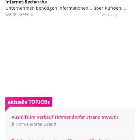
Internet-Recherche
Unternehmen benötigen Informationen... über Kunden,
potenzielle Kunden, Lieferanten, Mitbewerber, Produkte,
weiterlesen »
Märkte etc. Und viele dieser Informationen sind im Internet
verfügbar, allerdings überall verstreut. Für die Recherche
und Aufbereitung dieser Daten greifen sie oft auf sog.
Webworker zurück, die diese Aufgabe vom heimischen
Computer aus übernehmen.
Aushilfe im Verkauf Timmendorfer Strand (m/w/d)
Timmendorfer Strand