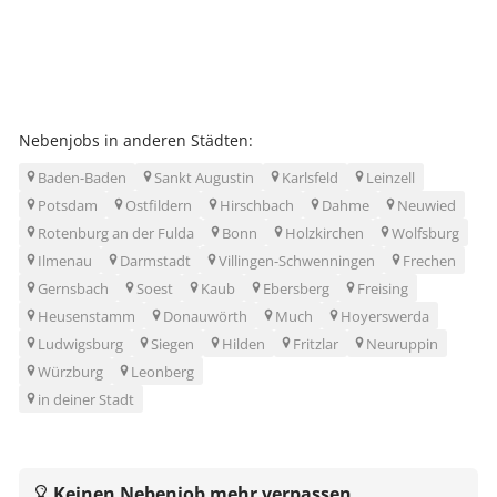
Nebenjobs in anderen Städten:
Baden-Baden
Sankt Augustin
Karlsfeld
Leinzell
Potsdam
Ostfildern
Hirschbach
Dahme
Neuwied
Rotenburg an der Fulda
Bonn
Holzkirchen
Wolfsburg
Ilmenau
Darmstadt
Villingen-Schwenningen
Frechen
Gernsbach
Soest
Kaub
Ebersberg
Freising
Heusenstamm
Donauwörth
Much
Hoyerswerda
Ludwigsburg
Siegen
Hilden
Fritzlar
Neuruppin
Würzburg
Leonberg
in deiner Stadt
Keinen Nebenjob mehr verpassen