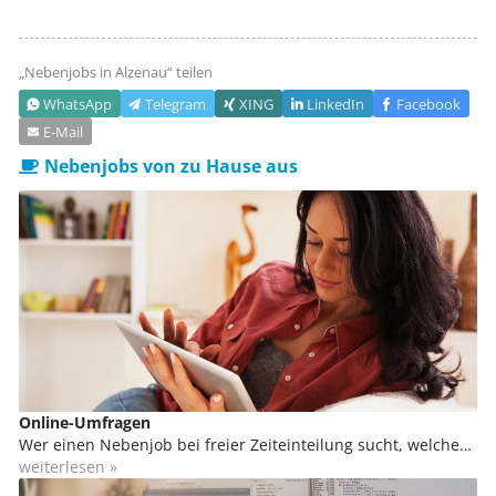
„Nebenjobs in
Alzenau
“ teilen
WhatsApp
Telegram
XING
LinkedIn
Facebook
E‑Mail
Nebenjobs von zu Hause aus
Online-Umfragen
Wer einen Nebenjob bei freier Zeiteinteilung sucht, welcher
sich sogar von zu Hause ausüben lässt, kann sich in der
weiterlesen »
Marktforschung engagieren. Du kannst von zu Hause aus