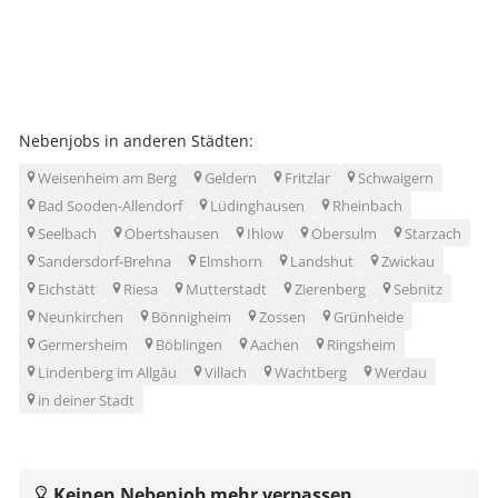
Nebenjobs in anderen Städten:
Weisenheim am Berg
Geldern
Fritzlar
Schwaigern
Bad Sooden-Allendorf
Lüdinghausen
Rheinbach
Seelbach
Obertshausen
Ihlow
Obersulm
Starzach
Sandersdorf-Brehna
Elmshorn
Landshut
Zwickau
Eichstätt
Riesa
Mutterstadt
Zierenberg
Sebnitz
Neunkirchen
Bönnigheim
Zossen
Grünheide
Germersheim
Böblingen
Aachen
Ringsheim
Lindenberg im Allgäu
Villach
Wachtberg
Werdau
in deiner Stadt
Keinen Nebenjob mehr verpassen