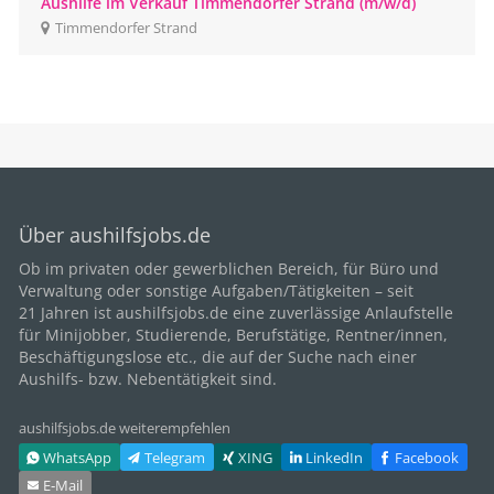
Aushilfe im Verkauf Timmendorfer Strand (m/w/d)
Timmendorfer Strand
Über aushilfsjobs.de
Ob im privaten oder gewerblichen Bereich, für
Büro
und
Verwaltung oder sonstige Aufgaben/Tätigkeiten – seit
21
Jahren ist aushilfsjobs.de eine zuverlässige Anlaufstelle
für Minijobber,
Studierende
, Berufstätige,
Rentner/innen
,
Beschäftigungslose etc., die auf der Suche nach einer
Aushilfs- bzw. Nebentätigkeit sind.
aushilfsjobs.de weiterempfehlen
WhatsApp
Telegram
XING
LinkedIn
Facebook
E‑Mail